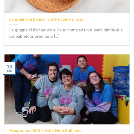
La spugna di konjac: cos’è e come si usa?
La spugna di Konjac deve il suo nome ad un tubero, simile alla
barbabietola, originario [...]
14
Dic
Programma B2B – Asilo Nido Pollicino