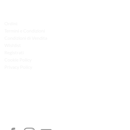
LINK UTILI
Ordini
Termini e Condizioni
Condizioni di Vendita
Wishlist
Registrati
Cookie Policy
Privacy Policy
“Obblighi informativi per le erogazioni pubbliche: gli aiuti di Stato e gli aiuti de
minimis ricevuti dalla nostra impresa sono contenuti nel Registro nazionale degli
aiuti di Stato di cui all’art. 52 della L. 234/2012”
I NOSTRI SOCIAL