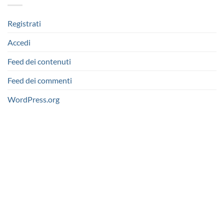
Registrati
Accedi
Feed dei contenuti
Feed dei commenti
WordPress.org
via D.P.Farioli, 2
70015 Noci (Ba)
Tel. 080 4979119