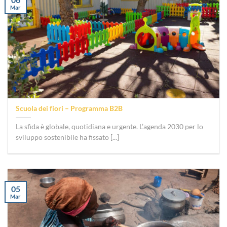
Mar
Scuola dei fiori – Programma B2B
La sfida è globale, quotidiana e urgente. L’agenda 2030 per lo
sviluppo sostenibile ha fissato [...]
05
Mar