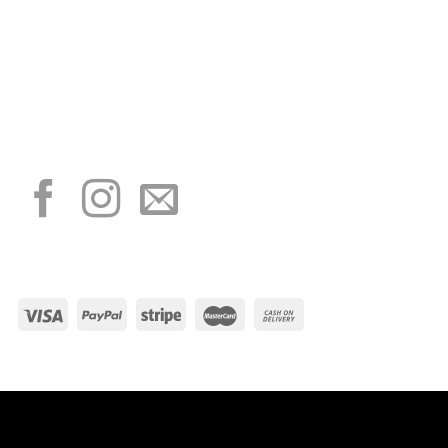
“Obblighi informativi per le erogazioni pubbliche: gli aiuti di Stato e gli aiuti de
minimis ricevuti dalla nostra impresa sono contenuti nel Registro nazionale degli
aiuti di Stato di cui all’art. 52 della L. 234/2012”
I NOSTRI SOCIAL
METODI DI PAGAMENTO
Visa
PayPal
Stripe
MasterCard
Cash