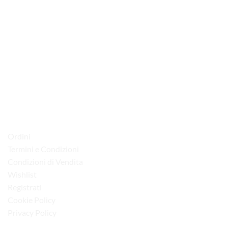
via D.P.Farioli, 2
70015 Noci (Ba)
Tel. 080 4979119
LINK UTILI
Ordini
Termini e Condizioni
Condizioni di Vendita
Wishlist
Registrati
Cookie Policy
Privacy Policy