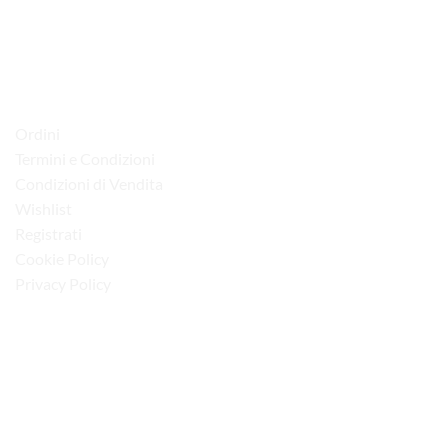
via D.P.Farioli, 2
70015 Noci (Ba)
Tel. 080 4979119
LINK UTILI
Ordini
Termini e Condizioni
Condizioni di Vendita
Wishlist
Registrati
Cookie Policy
Privacy Policy
“Obblighi informativi per le erogazioni pubbliche: gli aiuti di Stato e gli aiuti de
minimis ricevuti dalla nostra impresa sono contenuti nel Registro nazionale degli
aiuti di Stato di cui all’art. 52 della L. 234/2012”