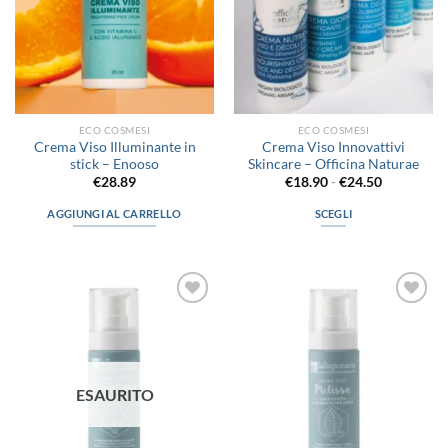
essere
scelte
nella
pagina
del
prodotto
ECO COSMESI
ECO COSMESI
Crema Viso Illuminante in
Crema Viso Innovattivi
stick – Enooso
Skincare – Officina Naturae
Fascia
€
28.89
€
18.90
-
€
24.50
di
prezzo:
AGGIUNGI AL CARRELLO
SCEGLI
da
€18.90
Questo
a
prodotto
€24.50
ha
più
Aggiungi
Aggiungi
varianti.
alla lista
alla lista
Le
dei
dei
desideri
desideri
opzioni
possono
ESAURITO
essere
scelte
nella