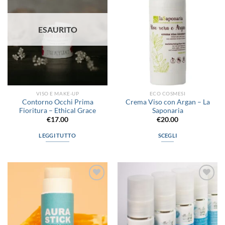
dei
dei
desideri
desideri
ESAURITO
VISO E MAKE-UP
ECO COSMESI
Contorno Occhi Prima
Crema Viso con Argan – La
Fioritura – Ethical Grace
Saponaria
€
17.00
€
20.00
LEGGI TUTTO
SCEGLI
Questo
prodotto
ha
più
Aggiungi
Aggiungi
varianti.
alla lista
alla lista
Le
dei
dei
desideri
desideri
opzioni
possono