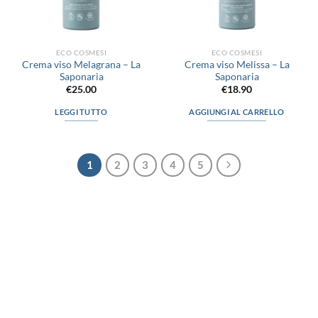
pagina
del
prodotto
ECO COSMESI
ECO COSMESI
Crema viso Melagrana – La
Crema viso Melissa – La
Saponaria
Saponaria
€
25.00
€
18.90
LEGGI TUTTO
AGGIUNGI AL CARRELLO
1
2
3
4
5
via D.P.Farioli, 2
70015 Noci (Ba)
Tel. 080 4979119