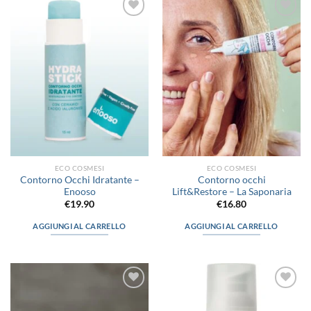
Aggiungi
Aggiungi
alla lista
alla lista
dei
dei
desideri
desideri
ECO COSMESI
ECO COSMESI
Contorno Occhi Idratante –
Contorno occhi
Enooso
Lift&Restore – La Saponaria
€
19.90
€
16.80
AGGIUNGI AL CARRELLO
AGGIUNGI AL CARRELLO
Aggiungi
Aggiungi
alla lista
alla lista