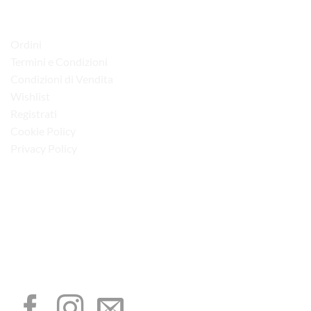
LINK UTILI
Ordini
Termini e Condizioni
Condizioni di Vendita
Wishlist
Registrati
Cookie Policy
Privacy Policy
“Obblighi informativi per le erogazioni pubbliche: gli aiuti di Stato e gli aiuti de
minimis ricevuti dalla nostra impresa sono contenuti nel Registro nazionale degli
aiuti di Stato di cui all’art. 52 della L. 234/2012”
I NOSTRI SOCIAL