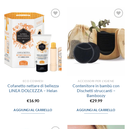
prodotto
prodotto
ha
ha
più
più
Aggiungi
Aggiungi
varianti.
varianti.
alla lista
alla lista
Le
Le
dei
dei
desideri
desideri
opzioni
opzioni
possono
possono
essere
essere
scelte
scelte
nella
nella
pagina
pagina
del
del
prodotto
prodotto
ECO COSMESI
ACCESSORI PER L'IGIENE
Cofanetto nettare di bellezza
Contenitore in bambù con
LINEA DOLCEZZA – Helan
Dischetti struccanti –
Bamboozy
€
16.90
€
29.99
AGGIUNGI AL CARRELLO
AGGIUNGI AL CARRELLO