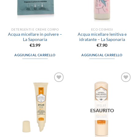
DETERGENTI E CREME CORPO
ECO COSMESI
Acqua micellare in polvere –
Acqua micellare lenitiva e
La Saponaria
idratante – La Saponaria
€
3.99
€
7.90
AGGIUNGI AL CARRELLO
AGGIUNGI AL CARRELLO
Aggiungi
Aggiungi
alla lista
alla lista
dei
dei
desideri
desideri
ESAURITO