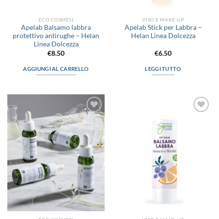
ECO COSMESI
VISO E MAKE-UP
Apelab Balsamo labbra
Apelab Stick per Labbra –
protettivo antirughe – Helan
Helan Linea Dolcezza
Linea Dolcezza
€
8.50
€
6.50
AGGIUNGI AL CARRELLO
LEGGI TUTTO
Aggiungi
Aggiungi
alla lista
alla lista
dei
dei
desideri
desideri