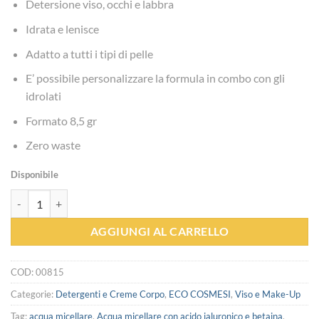
Detersione viso, occhi e labbra
Idrata e lenisce
Adatto a tutti i tipi di pelle
E’ possibile personalizzare la formula in combo con gli
idrolati
Formato 8,5 gr
Zero waste
Disponibile
Acqua micellare in polvere - La Saponaria quantità
AGGIUNGI AL CARRELLO
COD:
00815
Categorie:
Detergenti e Creme Corpo
,
ECO COSMESI
,
Viso e Make-Up
Tag:
acqua micellare
,
Acqua micellare con acido ialuronico e betaina
,