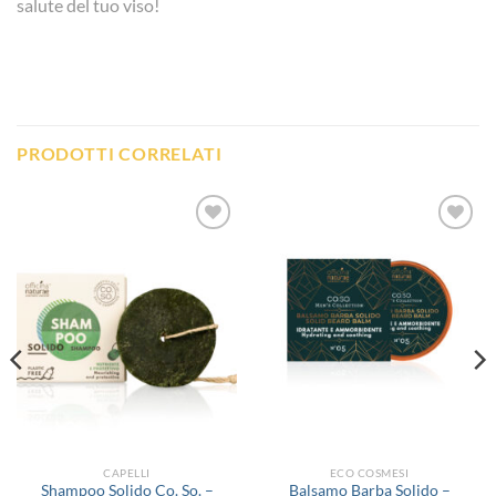
salute del tuo viso!
PRODOTTI CORRELATI
Aggiungi
Aggiungi
alla lista
alla lista
dei
dei
desideri
desideri
CAPELLI
ECO COSMESI
Shampoo Solido Co. So. –
Balsamo Barba Solido –