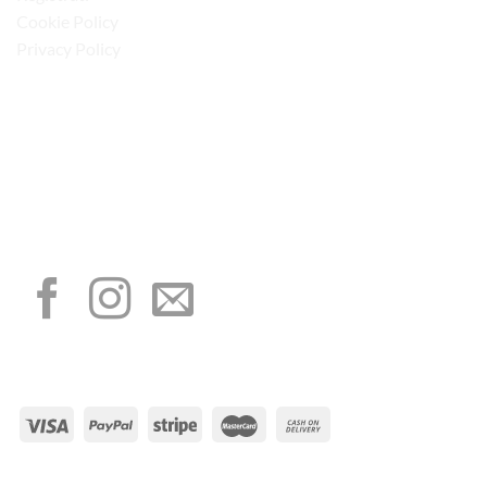
Cookie Policy
Privacy Policy
“Obblighi informativi per le erogazioni pubbliche: gli aiuti di Stato e gli aiuti de
minimis ricevuti dalla nostra impresa sono contenuti nel Registro nazionale degli
aiuti di Stato di cui all’art. 52 della L. 234/2012”
I NOSTRI SOCIAL
METODI DI PAGAMENTO