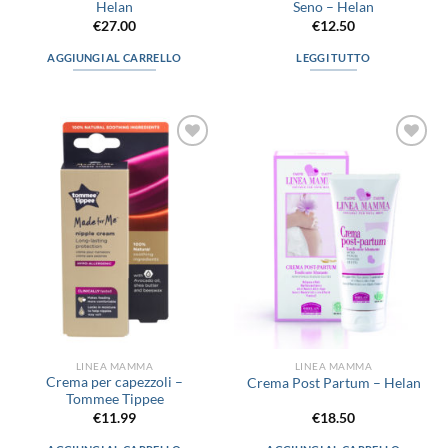
Helan
Seno – Helan
€
27.00
€
12.50
AGGIUNGI AL CARRELLO
LEGGI TUTTO
Aggiungi
Aggiungi
alla lista
alla lista
dei
dei
desideri
desideri
LINEA MAMMA
LINEA MAMMA
Crema per capezzoli –
Crema Post Partum – Helan
Tommee Tippee
€
11.99
€
18.50