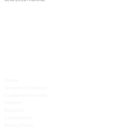
via D.P.Farioli, 2
70015 Noci (Ba)
Tel. 080 4979119
LINK UTILI
Ordini
Termini e Condizioni
Condizioni di Vendita
Wishlist
Registrati
Cookie Policy
Privacy Policy