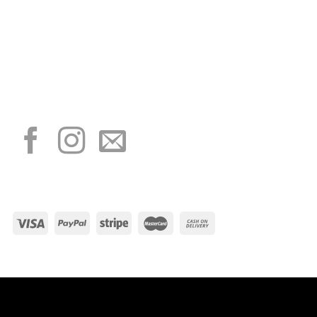
“Obblighi informativi per le erogazioni pubbliche: gli aiuti di Stato e gli aiuti de
minimis ricevuti dalla nostra impresa sono contenuti nel Registro nazionale degli
aiuti di Stato di cui all’art. 52 della L. 234/2012”
I NOSTRI SOCIAL
METODI DI PAGAMENTO
Visa
PayPal
Stripe
MasterCard
Cash