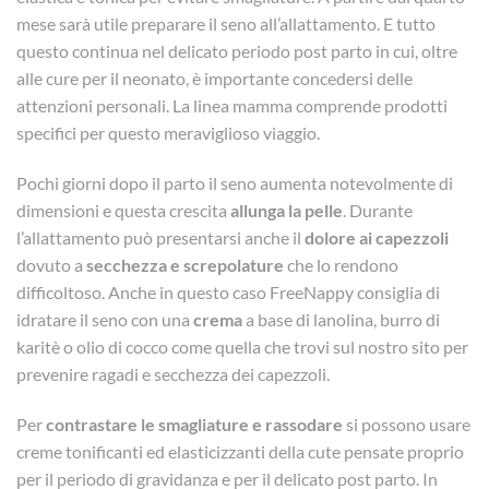
mese sarà utile preparare il seno all’allattamento. E tutto
questo continua nel delicato periodo post parto in cui, oltre
alle cure per il neonato, è importante concedersi delle
attenzioni personali. La linea mamma comprende prodotti
specifici per questo meraviglioso viaggio.
Pochi giorni dopo il parto il seno aumenta notevolmente di
dimensioni e questa crescita
allunga la pelle
. Durante
l’allattamento può presentarsi anche il
dolore ai capezzoli
dovuto a
secchezza e screpolature
che lo rendono
difficoltoso. Anche in questo caso FreeNappy consiglia di
idratare il seno con una
crema
a base di lanolina, burro di
karitè o olio di cocco come quella che trovi sul nostro sito per
prevenire ragadi e secchezza dei capezzoli.
Per
contrastare le smagliature e rassodare
si possono usare
creme tonificanti ed elasticizzanti della cute pensate proprio
per il periodo di gravidanza e per il delicato post parto. In