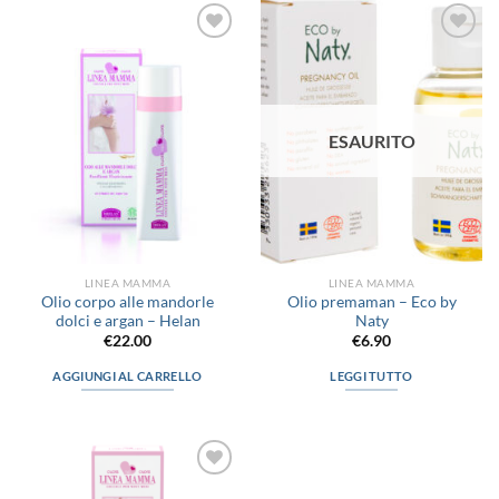
Aggiungi
Aggiungi
alla lista
alla lista
dei
dei
desideri
desideri
ESAURITO
LINEA MAMMA
LINEA MAMMA
Olio corpo alle mandorle
Olio premaman – Eco by
dolci e argan – Helan
Naty
€
22.00
€
6.90
AGGIUNGI AL CARRELLO
LEGGI TUTTO
Aggiungi