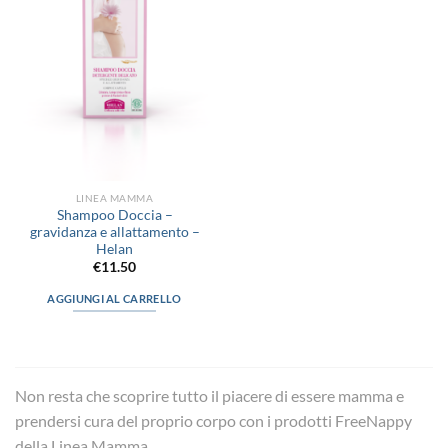
alla lista
dei
desideri
LINEA MAMMA
Shampoo Doccia –
gravidanza e allattamento –
Helan
€
11.50
AGGIUNGI AL CARRELLO
Non resta che scoprire tutto il piacere di essere mamma e
prendersi cura del proprio corpo con i prodotti FreeNappy
della Linea Mamma.