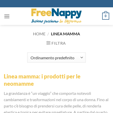
Salta
ai
contenuti
0
HOME
/
LINEA MAMMA
FILTRA
Linea mamma: i prodotti per le
neomamme
La gravidanza è “un viaggio” che comporta notevoli
cambiamenti e trasformazioni nel corpo di una donna. Fino al
parto c’è bisogno di prendersi cura delle pelle, di renderla
elastica e tonica per evitare smagliature. A partire dal quarto