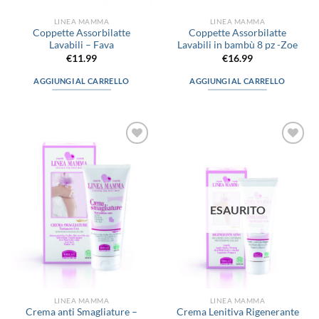
prodotto
LINEA MAMMA
LINEA MAMMA
Coppette Assorbilatte
Coppette Assorbilatte
Lavabili – Fava
Lavabili in bambù 8 pz -Zoe
€
11.99
€
16.99
AGGIUNGI AL CARRELLO
AGGIUNGI AL CARRELLO
Aggiungi
Aggiungi
alla lista
alla lista
dei
dei
desideri
desideri
ESAURITO
LINEA MAMMA
LINEA MAMMA
Crema anti Smagliature –
Crema Lenitiva Rigenerante