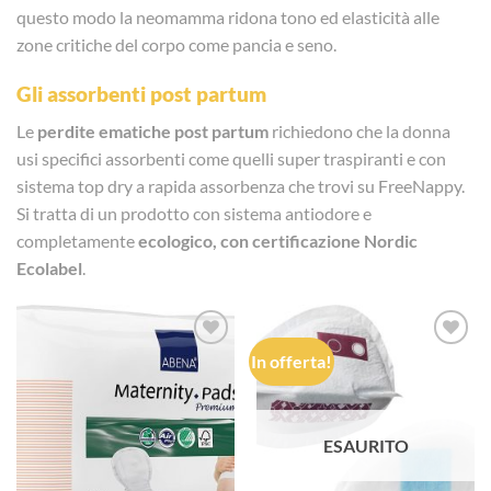
questo modo la neomamma ridona tono ed elasticità alle
zone critiche del corpo come pancia e seno.
Gli assorbenti post partum
Le
perdite ematiche post partum
richiedono che la donna
usi specifici assorbenti come quelli super traspiranti e con
sistema top dry a rapida assorbenza che trovi su FreeNappy.
Si tratta di un prodotto con sistema antiodore e
completamente
ecologico, con certificazione Nordic
Ecolabel
.
In offerta!
Aggiungi
Aggiungi
alla lista
alla lista
dei
dei
desideri
desideri
ESAURITO