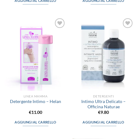
AGGIUNGI AL CARRELLO
AGGIUNGI AL CARRELLO
Aggiungi
Aggiungi
alla lista
alla lista
dei
dei
desideri
desideri
LINEA MAMMA
DETERGENTI
Intimo Ultra Delicato –
Detergente Intimo – Helan
Officina Naturae
€
11.00
€
9.80
AGGIUNGI AL CARRELLO
AGGIUNGI AL CARRELLO