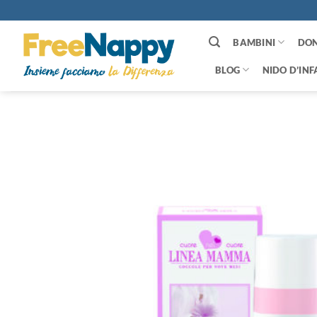
Salta
ai
contenuti
BAMBINI
DO
BLOG
NIDO D’INF