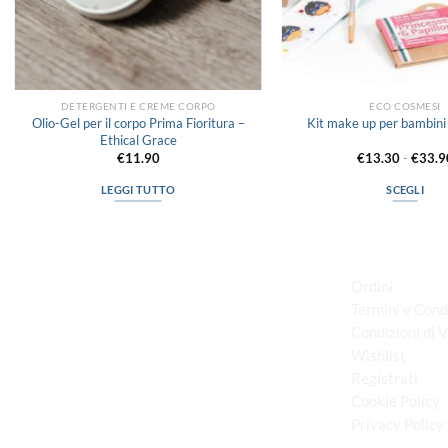
DETERGENTI E CREME CORPO
ECO COSMESI
Olio-Gel per il corpo Prima Fioritura –
Kit make up per bambin
Ethical Grace
€
11.90
€
13.30
-
€
33.9
LEGGI TUTTO
SCEGLI
Questo
prodott
LINK UTILI
ha
più
Ordini
varianti
Termini e Cond
Le
Condizioni di 
via D.P.Farioli, 2
opzioni
Wishlist
70015 Noci (Ba)
posson
Registrati
Tel. 080 4979119
essere
Cookie Policy
scelte
nella
Privacy Policy
pagina