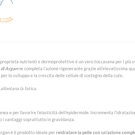
proprietà nutrienti e dermoprotettive è un vero toccasana per i più sv
 di Argan
ne completa l’azione rigenerante grazie all’elevatissima quan
er lo sviluppo e la crescita delle cellule di sostegno della cute.
 allontana la fatica.
anea e per favorire l’elasticità dell’epidermide. Incrementa l’idrataz
o i vantaggi soprattutto in gravidanza.
 argan è il prodotto ideale per
reidratare la pelle con un’azione comp