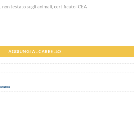
 non testato sugli animali, certificato ICEA
an - Helan quantità
AGGIUNGI AL CARRELLO
amma