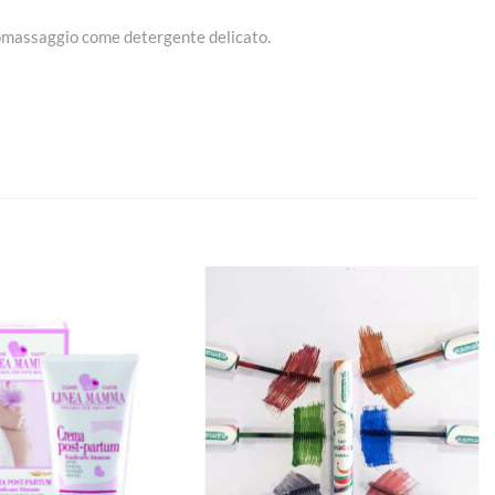
dromassaggio come detergente delicato.
Aggiungi
Aggiungi
alla lista
alla lista
dei
dei
desideri
desideri