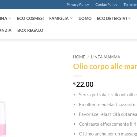
Privacy Policy
Cookie Policy
Termini 
NNA
ECO COSMESI
FAMIGLIA
UOMO
ECO DETERSIVI
ANZIA
BOX REGALO
HOME
/
LINEA MAMMA
Olio corpo alle ma
Aggiungi
alla lista
dei
€
22.00
desideri
Senza petrolati, siliconi, olii
Emolliente ed elasticizzante
Favorisce l’elasticità cutan
Contrasta efficacemente il ri
Ottimo anche per un massaggio