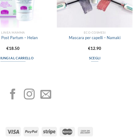
LINEA MAMMA
ECO COSMESI
 Post Partum – Helan
Mascara per capelli – Namaki
€
18.50
€
12.90
IUNGI AL CARRELLO
SCEGLI
Questo
prodotto
I NOSTRI SOCIAL
ha
più
varianti.
Le
opzioni
possono
METODI DI PAGAMENTO
essere
scelte
nella
pagina