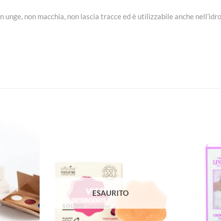
on unge, non macchia, non lascia tracce ed è utilizzabile anche nell’i
Aggiungi
Aggiungi
alla lista
alla lista
dei
dei
desideri
desideri
ESAURITO