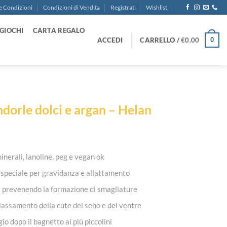
e Condizioni
Condizioni di Vendita
Registrati
Wishlist
GIOCHI
CARTA REGALO
ACCEDI
CARRELLO /
€
0.00
0
ndorle dolci e argan – Helan
 minerali, lanoline, peg e vegan ok
, speciale per gravidanza e allattamento
ea prevenendo la formazione di smagliature
lassamento della cute del seno e del ventre
 dopo il bagnetto ai più piccolini