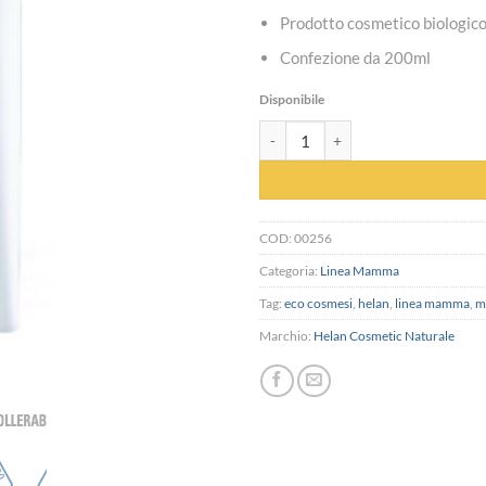
Prodotto cosmetico biologico,
Confezione da 200ml
Disponibile
Olio corpo alle mandorle dolci e arg
COD:
00256
Categoria:
Linea Mamma
Tag:
eco cosmesi
,
helan
,
linea mamma
,
m
Marchio:
Helan Cosmetic Naturale