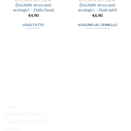
ACCESSORI PER L'IGIENE
ACCESSORI PER L'IGIENE
Dischetti struccanti
Dischetti struccanti
ecologici – Daily Good
ecologici – Hydrophil
€
4.90
€
6.90
LEGGI TUTTO
AGGIUNGI AL CARRELLO
via D.P.Farioli, 2
70015 Noci (Ba)
Tel. 080 4979119
LINK UTILI
Ordini
Termini e Condizioni
Condizioni di Vendita
Wishlist