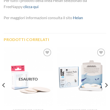
Per tutti i prodotti della linea Helan selezionati da
FreeNappy
clicca qui
Per maggiori informazioni consulta il sito
Helan
PRODOTTI CORRELATI
Aggiungi
Aggiungi
alla lista
alla lista
dei
dei
desideri
desideri
ESAURITO