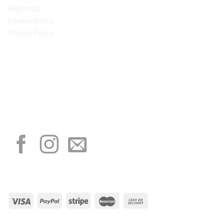
Registrati
Cookie Policy
Privacy Policy
“Obblighi informativi per le erogazioni pubbliche: gli aiuti di Stato e gli aiuti de
minimis ricevuti dalla nostra impresa sono contenuti nel Registro nazionale degli
aiuti di Stato di cui all’art. 52 della L. 234/2012”
I NOSTRI SOCIAL
METODI DI PAGAMENTO