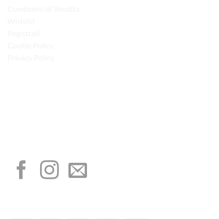
Condizioni di Vendita
Wishlist
Registrati
Cookie Policy
Privacy Policy
“Obblighi informativi per le erogazioni pubbliche: gli aiuti di Stato e gli aiuti de
minimis ricevuti dalla nostra impresa sono contenuti nel Registro nazionale degli
aiuti di Stato di cui all’art. 52 della L. 234/2012”
I NOSTRI SOCIAL
METODI DI PAGAMENTO