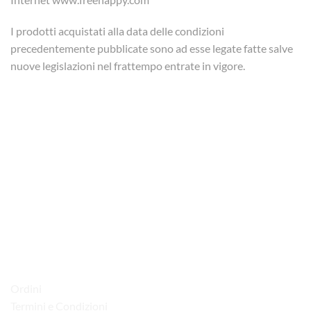
I prodotti acquistati alla data delle condizioni
precedentemente pubblicate sono ad esse legate fatte salve
nuove legislazioni nel frattempo entrate in vigore.
via D.P.Farioli, 2
70015 Noci (Ba)
Tel. 080 4979119
LINK UTILI
Ordini
Termini e Condizioni