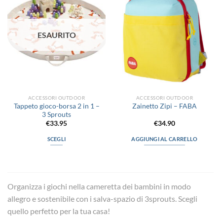
alla lista
alla lista
Le
Le
dei
dei
desideri
desideri
opzioni
opzioni
possono
possono
ESAURITO
essere
essere
scelte
scelte
nella
nella
pagina
pagina
del
del
prodotto
prodotto
ACCESSORI OUTDOOR
ACCESSORI OUTDOOR
Tappeto gioco-borsa 2 in 1 –
Zainetto Zipi – FABA
3 Sprouts
€
33.95
€
34.90
SCEGLI
AGGIUNGI AL CARRELLO
Questo
prodotto
ha
più
Organizza i giochi nella cameretta dei bambini in modo
varianti.
allegro e sostenibile con i salva-spazio di 3sprouts. Scegli
Le
quello perfetto per la tua casa!
opzioni