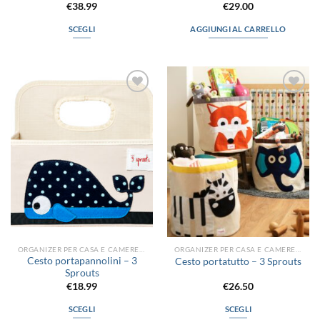
€
38.99
€
29.00
SCEGLI
AGGIUNGI AL CARRELLO
Questo
prodotto
ha
più
Aggiungi
Aggiungi
varianti.
alla lista
alla lista
Le
dei
dei
desideri
desideri
opzioni
possono
essere
scelte
nella
pagina
del
prodotto
ORGANIZER PER CASA E CAMERETTA
ORGANIZER PER CASA E CAMERETTA
Cesto portapannolini – 3
Cesto portatutto – 3 Sprouts
Sprouts
€
18.99
€
26.50
SCEGLI
SCEGLI