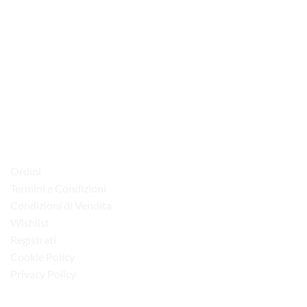
possono
essere
scelte
nella
pagina
del
via D.P.Farioli, 2
prodotto
70015 Noci (Ba)
Tel. 080 4979119
LINK UTILI
Ordini
Termini e Condizioni
Condizioni di Vendita
Wishlist
Registrati
Cookie Policy
Privacy Policy