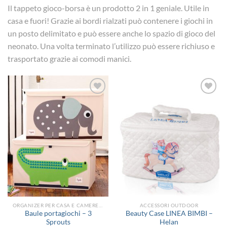
Il tappeto gioco-borsa è un prodotto 2 in 1 geniale. Utile in
casa e fuori! Grazie ai bordi rialzati può contenere i giochi in
un posto delimitato e può essere anche lo spazio di gioco del
neonato. Una volta terminato l’utilizzo può essere richiuso e
trasportato grazie ai comodi manici.
Aggiungi
Aggiungi
alla lista
alla lista
dei
dei
desideri
desideri
ORGANIZER PER CASA E CAMERETTA
ACCESSORI OUTDOOR
Baule portagiochi – 3
Beauty Case LINEA BIMBI –
Sprouts
Helan