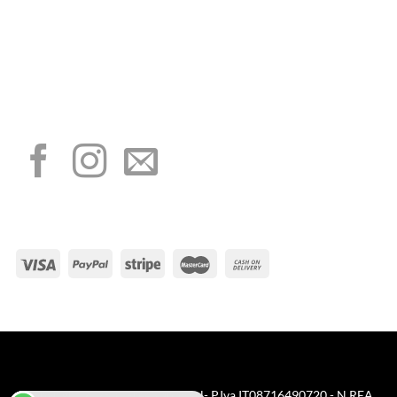
“Obblighi informativi per le erogazioni pubbliche: gli aiuti di Stato e gli aiuti de
minimis ricevuti dalla nostra impresa sono contenuti nel Registro nazionale degli
aiuti di Stato di cui all’art. 52 della L. 234/2012”
I NOSTRI SOCIAL
METODI DI PAGAMENTO
Visa
PayPal
Stripe
MasterCard
Cash
On
Copyright 2025 © FreeNappy srl- P.Iva IT08716490720 - N.REA