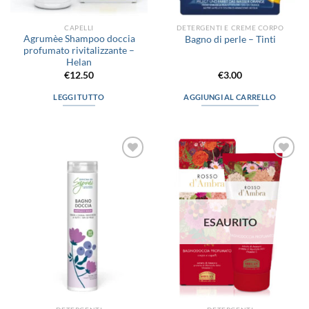
CAPELLI
DETERGENTI E CREME CORPO
Agrumèe Shampoo doccia
Bagno di perle – Tinti
profumato rivitalizzante –
Helan
€
12.50
€
3.00
LEGGI TUTTO
AGGIUNGI AL CARRELLO
Aggiungi
Aggiungi
alla lista
alla lista
dei
dei
desideri
desideri
ESAURITO