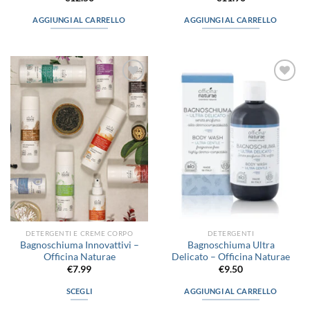
AGGIUNGI AL CARRELLO
AGGIUNGI AL CARRELLO
Aggiungi
Aggiungi
alla lista
alla lista
dei
dei
desideri
desideri
DETERGENTI E CREME CORPO
DETERGENTI
Bagnoschiuma Innovattivi –
Bagnoschiuma Ultra
Officina Naturae
Delicato – Officina Naturae
€
7.99
€
9.50
SCEGLI
AGGIUNGI AL CARRELLO
Questo