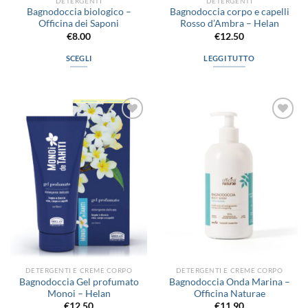
DETERGENTI
DETERGENTI
Bagnodoccia biologico –
Bagnodoccia corpo e capelli
Officina dei Saponi
Rosso d’Ambra – Helan
€
8.00
€
12.50
SCEGLI
LEGGI TUTTO
Questo
prodotto
ha
più
Aggiungi
Aggiungi
varianti.
alla lista
alla lista
Le
dei
dei
desideri
desideri
opzioni
possono
essere
scelte
nella
pagina
del
prodotto
DETERGENTI E CREME CORPO
DETERGENTI E CREME CORPO
Bagnodoccia Gel profumato
Bagnodoccia Onda Marina –
Monoi – Helan
Officina Naturae
€
12.50
€
11.90