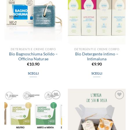
desideri
desideri
DETERGENTI E CREME CORPO
DETERGENTI E CREME CORPO
Bio Bagnoschiuma Solido –
Bio Detergente intimo –
Officina Naturae
Intimaluna
€
10.90
€
9.90
SCEGLI
SCEGLI
Questo
Questo
prodotto
prodotto
ha
ha
più
più
Aggiungi
Aggiungi
varianti.
varianti.
alla lista
alla lista
Le
Le
dei
dei
desideri
desideri
opzioni
opzioni
possono
possono
essere
essere