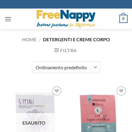
Salta
ai
contenuti
0
HOME
/
DETERGENTI E CREME CORPO
FILTRA
Aggiungi
Aggiungi
alla lista
alla lista
dei
dei
desideri
desideri
ESAURITO