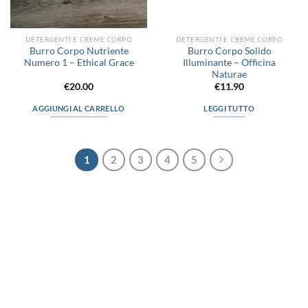
pagina
pagina
del
del
prodotto
prodotto
DETERGENTI E CREME CORPO
DETERGENTI E CREME CORPO
Burro Corpo Nutriente
Burro Corpo Solido
Numero 1 – Ethical Grace
Illuminante – Officina
Naturae
€
20.00
€
11.90
AGGIUNGI AL CARRELLO
LEGGI TUTTO
1
2
3
4
5
via D.P.Farioli, 2
70015 Noci (Ba)
Tel. 080 4979119