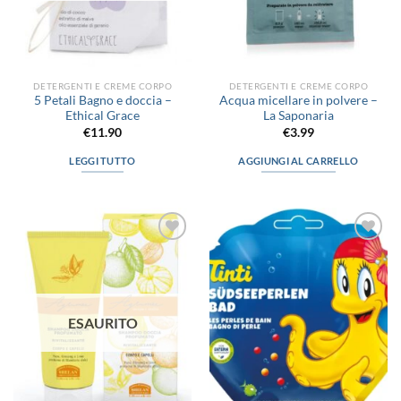
DETERGENTI E CREME CORPO
DETERGENTI E CREME CORPO
5 Petali Bagno e doccia –
Acqua micellare in polvere –
Ethical Grace
La Saponaria
€
11.90
€
3.99
LEGGI TUTTO
AGGIUNGI AL CARRELLO
Aggiungi
Aggiungi
alla lista
alla lista
dei
dei
desideri
desideri
ESAURITO