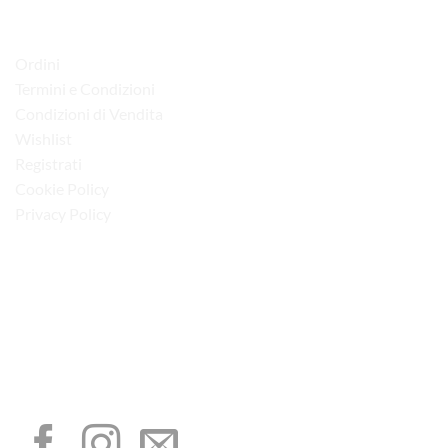
LINK UTILI
Ordini
Termini e Condizioni
Condizioni di Vendita
Wishlist
Registrati
Cookie Policy
Privacy Policy
“Obblighi informativi per le erogazioni pubbliche: gli aiuti di Stato e gli aiuti de
minimis ricevuti dalla nostra impresa sono contenuti nel Registro nazionale degli
aiuti di Stato di cui all’art. 52 della L. 234/2012”
I NOSTRI SOCIAL