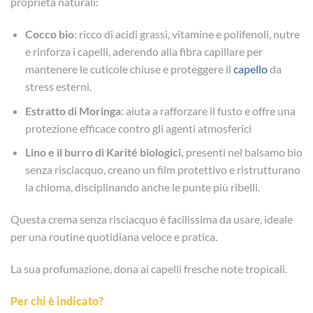
proprietà naturali:
Cocco bio
: ricco di acidi grassi, vitamine e polifenoli, nutre
e rinforza i capelli, aderendo alla fibra capillare per
mantenere le cuticole chiuse e proteggere il
capello
da
stress esterni.
Estratto di Moringa
: aiuta a rafforzare il fusto e offre una
protezione efficace contro gli agenti atmosferici
Lino e il burro di Karité biologici,
presenti nel balsamo bio
senza risciacquo, creano un film protettivo e ristrutturano
la chioma, disciplinando anche le punte più ribelli.
Questa crema senza risciacquo è facilissima da usare, ideale
per una routine quotidiana veloce e pratica.
La sua profumazione, dona ai capelli fresche note tropicali.
Per chi è indicato?