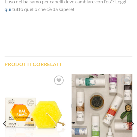
L’uso del balsamo per capelli deve cambiare con l’età? Leggi
qui
tutto quello che c’è da sapere!
PRODOTTI CORRELATI
Aggiungi
Aggiungi
alla lista
alla lista
dei
dei
desideri
desideri