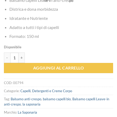
Balsamo capelli Lea
n anti-cres
ve-i
po
Districa e dona morbidezza
Idratante e Nutriente
Adatto a tutti i tipi di capelli
Formato: 150 ml
Disponibile
Balsamo capelli Leave-in anti-crespo - La Saponaria quantità
AGGIUNGI AL CARRELLO
COD:
00794
Categorie:
Capelli
,
Detergenti e Creme Corpo
Tag:
Balsamo anti-crespo
,
balsamo capelli bio
,
Balsamo capelli Leave-in
anti-crespo
,
la saponaria
Marchio:
La Saponaria