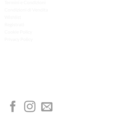
Termini e Condizioni
Condizioni di Vendita
Wishlist
Registrati
Cookie Policy
Privacy Policy
“Obblighi informativi per le erogazioni pubbliche: gli aiuti di Stato e gli aiuti de
minimis ricevuti dalla nostra impresa sono contenuti nel Registro nazionale degli
aiuti di Stato di cui all’art. 52 della L. 234/2012”
I NOSTRI SOCIAL
METODI DI PAGAMENTO