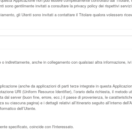
questa Applicazione non può essere completamente controllato dal Titolare, og
ti sono gentilmente invitati a consultare la privacy policy dei rispettivi servi
amento, gli Utenti sono invitati a contattare il Titolare qualora volessero ricever
o indirettamente, anche in collegamento con qualsiasi altra informazione, ivi
azione (anche da applicazioni di parti terze integrate in questa Applicazione), 
azione URI (Uniform Resource Identifier), l’orario della richiesta, il metodo util
ta dal server (buon fine, errore, ecc.) il paese di provenienza, le caratteristich
su ciascuna pagina) e i dettagli relativi all’itinerario seguito all’interno dell
nformatico dell’Utente.
nte specificato, coincide con l'Interessato.