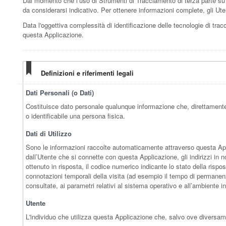
Dal momento che l’uso di Strumenti di Tracciamento di terza parte su 
da considerarsi indicativo. Per ottenere informazioni complete, gli Uten
Data l'oggettiva complessità di identificazione delle tecnologie di tracci
questa Applicazione.
Definizioni e riferimenti legali
Dati Personali (o Dati)
Costituisce dato personale qualunque informazione che, direttamente 
o identificabile una persona fisica.
Dati di Utilizzo
Sono le informazioni raccolte automaticamente attraverso questa Applic
dall’Utente che si connette con questa Applicazione, gli indirizzi in not
ottenuto in risposta, il codice numerico indicante lo stato della rispos
connotazioni temporali della visita (ad esempio il tempo di permanenza 
consultate, ai parametri relativi al sistema operativo e all’ambiente i
Utente
L'individuo che utilizza questa Applicazione che, salvo ove diversame