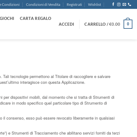
e Condizioni
Condizioni di Vendita
Registrati
Wishlist
GIOCHI
CARTA REGALO
ACCEDI
CARRELLO /
€
0.00
0
 Tali tecnologie permettono al Titolare di raccogliere e salvare
 quest’ultimo interagisce con questa Applicazione.
 per dispositivi mobili, dal momento che si tratta di Strumenti di
dicare in modo specifico quel particolare tipo di Strumento di
ato il consenso, esso può essere revocato liberamente in qualsiasi
”) e Strumenti di Tracciamento che abilitano servizi forniti da terzi