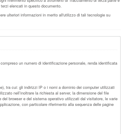
ni riferimento specifico a Strumenti di Tracciamento di terza parte è
zi terzi elencati in questo documento.
e ulteriori informazioni in merito all'utilizzo di tali tecnologie su
 compreso un numero di identificazione personale, renda identificata
tra cui: gli indirizzi IP o i nomi a dominio dei computer utilizzati
izzato nell’inoltrare la richiesta al server, la dimensione del file
e del browser e del sistema operativo utilizzati dal visitatore, le varie
’Applicazione, con particolare riferimento alla sequenza delle pagine