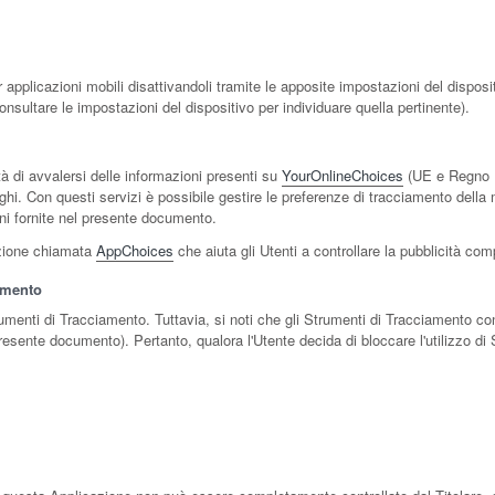
applicazioni mobili disattivandoli tramite le apposite impostazioni del dispositi
nsultare le impostazioni del dispositivo per individuare quella pertinente).
à di avvalersi delle informazioni presenti su
YourOnlineChoices
(UE e Regno 
ghi. Con questi servizi è possibile gestire le preferenze di tracciamento della ma
ioni fornite nel presente documento.
cazione chiamata
AppChoices
che aiuta gli Utenti a controllare la pubblicità com
iamento
trumenti di Tracciamento. Tuttavia, si noti che gli Strumenti di Tracciamento c
 presente documento). Pertanto, qualora l'Utente decida di bloccare l'utilizzo d