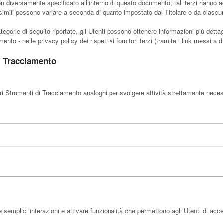
n diversamente specificato all’interno di questo documento, tali terzi hanno a
imili possono variare a seconda di quanto impostato dal Titolare o da ciascun 
tegorie di seguito riportate, gli Utenti possono ottenere informazioni più detta
nto - nelle privacy policy dei rispettivi fornitori terzi (tramite i link messi a d
i Tracciamento
i Strumenti di Tracciamento analoghi per svolgere attività strettamente necessa
semplici interazioni e attivare funzionalità che permettono agli Utenti di acc