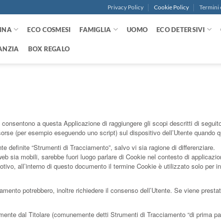
Privacy Policy
Cookie Policy
Termini 
NNA
ECO COSMESI
FAMIGLIA
UOMO
ECO DETERSIVI
ANZIA
BOX REGALO
onsentono a questa Applicazione di raggiungere gli scopi descritti di seguito.
e risorse (per esempio eseguendo uno script) sul dispositivo dell’Utente quando
 definite “Strumenti di Tracciamento”, salvo vi sia ragione di differenziare.
sia mobili, sarebbe fuori luogo parlare di Cookie nel contesto di applicazioni
vo, all’interno di questo documento il termine Cookie è utilizzato solo per in
ciamento potrebbero, inoltre richiedere il consenso dell’Utente. Se viene prest
mente dal Titolare (comunemente detti Strumenti di Tracciamento “di prima parte