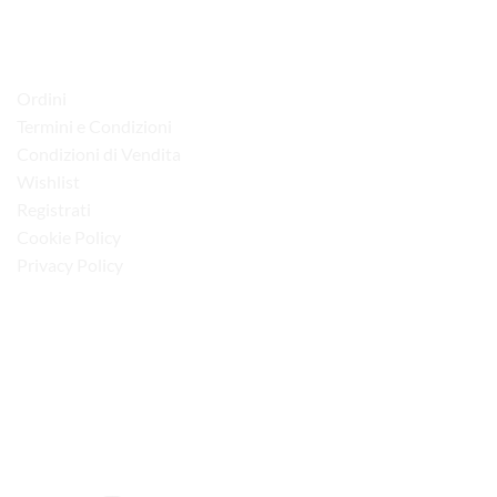
Tel. 080 4979119
LINK UTILI
Ordini
Termini e Condizioni
Condizioni di Vendita
Wishlist
Registrati
Cookie Policy
Privacy Policy
“Obblighi informativi per le erogazioni pubbliche: gli aiuti di Stato e gli aiuti de
minimis ricevuti dalla nostra impresa sono contenuti nel Registro nazionale degli
aiuti di Stato di cui all’art. 52 della L. 234/2012”
I NOSTRI SOCIAL