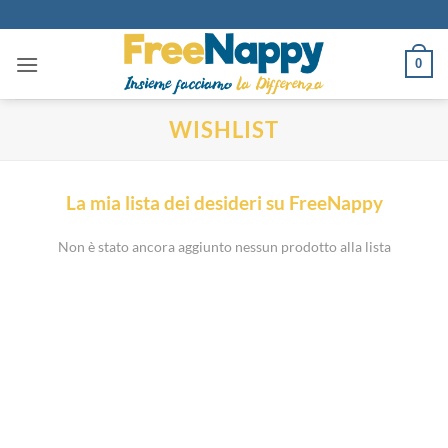
Salta
ai
contenuti
0
WISHLIST
La mia lista dei desideri su FreeNappy
Non è stato ancora aggiunto nessun prodotto alla lista
via D.P.Farioli, 2
70015 Noci (Ba)