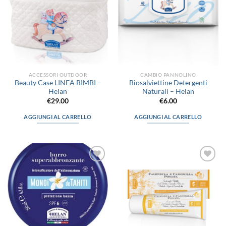
ACCESSORI OUTDOOR
CAMBIO PANNOLINO
Beauty Case LINEA BIMBI –
Biosalviettine Detergenti
Helan
Naturali – Helan
€
29.00
€
6.00
AGGIUNGI AL CARRELLO
AGGIUNGI AL CARRELLO
Aggiungi
Aggiungi
alla lista
alla lista
dei
dei
desideri
desideri