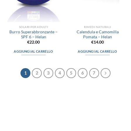
SOLARI PER ADULTI
RIMEDI NATURALI
Burro Superabbronzante –
Calendula e Camomilla
SPF 6 – Helan
Pomata – Helan
€
22.00
€
14.00
AGGIUNGI AL CARRELLO
AGGIUNGI AL CARRELLO
1
2
3
4
5
6
7
via D.P.Farioli, 2
70015 Noci (Ba)
Tel. 080 4979119