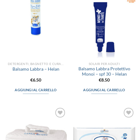
alla lista
alla lista
dei
dei
desideri
desideri
DETERGENTI, BAGNETTO E CURA DEL CORPO
SOLARI PER ADULTI
Balsamo Labbra Protettivo
Balsamo Labbra – Helan
Monoi – spf 30 – Helan
€
6.50
€
8.50
AGGIUNGI AL CARRELLO
AGGIUNGI AL CARRELLO
Aggiungi
Aggiungi
alla lista
alla lista
dei
dei
desideri
desideri