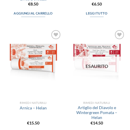
€
8.50
€
6.50
AGGIUNGI AL CARRELLO
LEGGI TUTTO
Aggiungi
Aggiungi
alla lista
alla lista
dei
dei
desideri
desideri
ESAURITO
RIMEDI NATURALI
RIMEDI NATURALI
Artiglio del Diavolo e
Arnica – Helan
Wintergreen Pomata –
Helan
€
15.50
€
14.50