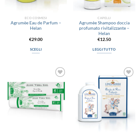
ECO COSMESI
CAPELLI
Agrumèe Eau de Parfum –
Agrumèe Shampoo doccia
Helan
profumato rivitalizzante –
Helan
€
29.00
€
12.50
SCEGLI
LEGGI TUTTO
Questo
prodotto
ha
più
Aggiungi
Aggiungi
varianti.
alla lista
alla lista
Le
dei
dei
desideri
desideri
opzioni
possono
essere
scelte
nella
pagina
del