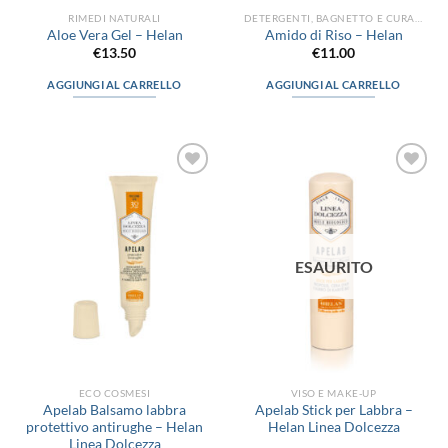
prodotto
RIMEDI NATURALI
DETERGENTI, BAGNETTO E CURA DEL CORPO
Aloe Vera Gel – Helan
Amido di Riso – Helan
€
13.50
€
11.00
AGGIUNGI AL CARRELLO
AGGIUNGI AL CARRELLO
Aggiungi
Aggiungi
alla lista
alla lista
dei
dei
desideri
desideri
ESAURITO
ECO COSMESI
VISO E MAKE-UP
Apelab Balsamo labbra
Apelab Stick per Labbra –
protettivo antirughe – Helan
Helan Linea Dolcezza
Linea Dolcezza