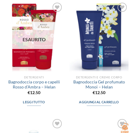
ha
più
Aggiungi
Aggiungi
varianti.
alla lista
alla lista
Le
dei
dei
desideri
desideri
opzioni
possono
ESAURITO
essere
scelte
nella
pagina
del
prodotto
DETERGENTI
DETERGENTI E CREME CORPO
Bagnodoccia corpo e capelli
Bagnodoccia Gel profumato
Rosso d’Ambra – Helan
Monoi – Helan
€
12.50
€
12.50
LEGGI TUTTO
AGGIUNGI AL CARRELLO
Aggiungi
Aggiungi