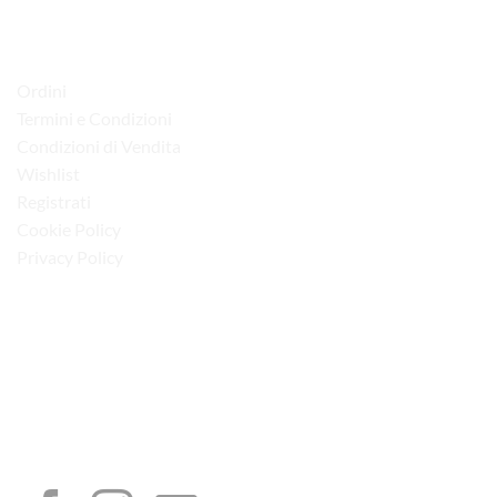
LINK UTILI
Ordini
Termini e Condizioni
Condizioni di Vendita
Wishlist
Registrati
Cookie Policy
Privacy Policy
“Obblighi informativi per le erogazioni pubbliche: gli aiuti di Stato e gli aiuti de
minimis ricevuti dalla nostra impresa sono contenuti nel Registro nazionale degli
aiuti di Stato di cui all’art. 52 della L. 234/2012”
I NOSTRI SOCIAL