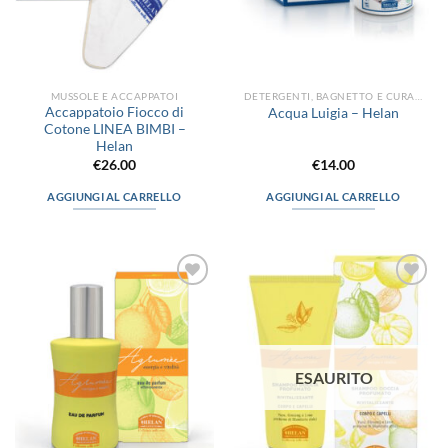
MUSSOLE E ACCAPPATOI
DETERGENTI, BAGNETTO E CURA DEL CORPO
Accappatoio Fiocco di
Acqua Luigia – Helan
Cotone LINEA BIMBI –
Helan
€
26.00
€
14.00
AGGIUNGI AL CARRELLO
AGGIUNGI AL CARRELLO
Aggiungi
Aggiungi
alla lista
alla lista
dei
dei
desideri
desideri
ESAURITO