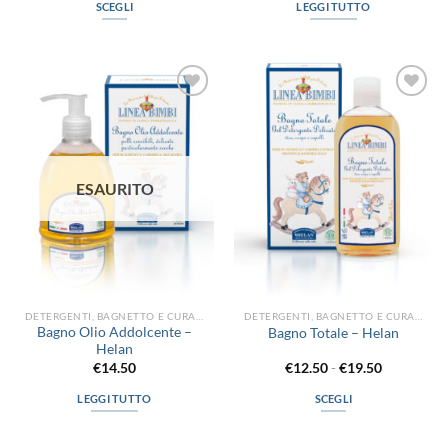
SCEGLI
LEGGI TUTTO
Questo
prodotto
ha
più
Aggiungi
Aggiungi
varianti.
alla lista
alla lista
Le
dei
dei
desideri
desideri
opzioni
possono
ESAURITO
essere
scelte
nella
pagina
del
prodotto
DETERGENTI, BAGNETTO E CURA DEL CORPO
DETERGENTI, BAGNETTO E CURA DEL CORPO
Bagno Olio Addolcente –
Bagno Totale – Helan
Helan
Fascia
€
14.50
€
12.50
-
€
19.50
di
prezzo:
LEGGI TUTTO
SCEGLI
da
€12.50
Questo
a
prodotto
€19.50