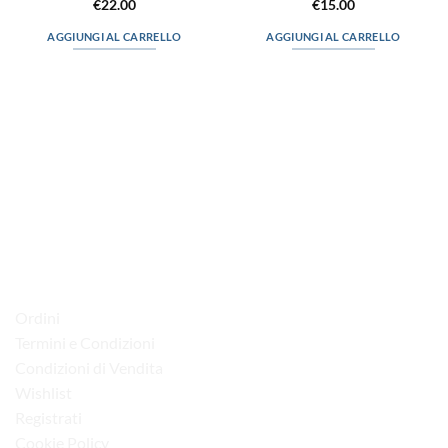
€
22.00
€
15.00
AGGIUNGI AL CARRELLO
AGGIUNGI AL CARRELLO
via D.P.Farioli, 2
70015 Noci (Ba)
Tel. 080 4979119
LINK UTILI
Ordini
Termini e Condizioni
Condizioni di Vendita
Wishlist
Registrati
Cookie Policy