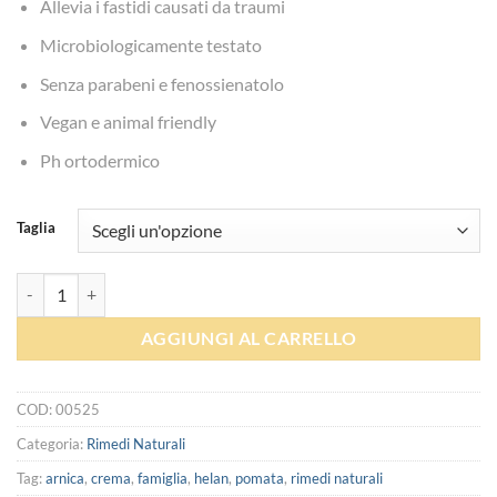
Allevia i fastidi causati da traumi
Microbiologicamente testato
Senza parabeni e fenossienatolo
Vegan e animal friendly
Ph ortodermico
Taglia
Arnica - Helan quantità
AGGIUNGI AL CARRELLO
COD:
00525
Categoria:
Rimedi Naturali
Tag:
arnica
,
crema
,
famiglia
,
helan
,
pomata
,
rimedi naturali