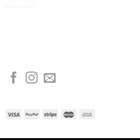
Privacy Policy
“Obblighi informativi per le erogazioni pubbliche: gli aiuti di Stato e gli aiuti de
minimis ricevuti dalla nostra impresa sono contenuti nel Registro nazionale degli
aiuti di Stato di cui all’art. 52 della L. 234/2012”
I NOSTRI SOCIAL
METODI DI PAGAMENTO