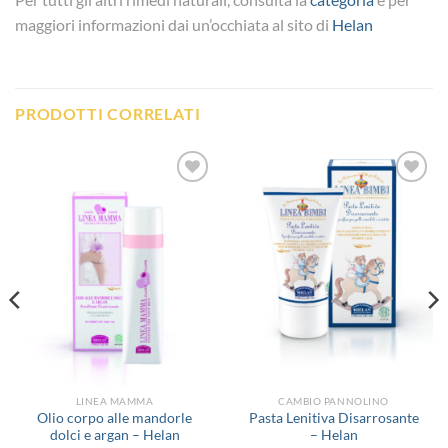
maggiori informazioni dai un’occhiata al sito di
Helan
PRODOTTI CORRELATI
Aggiungi
Aggiungi
alla lista
alla lista
dei
dei
desideri
desideri
LINEA MAMMA
CAMBIO PANNOLINO
Olio corpo alle mandorle
Pasta Lenitiva Disarrosante
dolci e argan – Helan
– Helan