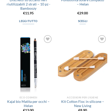
Dischetti struccanti neri
Fondotinta solare compatto
riutilizzabili 2 strati – 10 pz -
– Helan
Bamboozy
€
11.95
€
29.00
LEGGI TUTTO
SCEGLI
Questo
prodotto
ha
più
Aggiungi
Aggiungi
varianti.
alla lista
alla lista
Le
dei
dei
desideri
desideri
opzioni
possono
essere
scelte
nella
pagina
del
prodotto
ECO COSMESI
ACCESSORI PER L'IGIENE
Kajal bio Matita per occhi –
Kit Cotton Fioc in silicone –
Helan
New Living
€
13.00
€
8.90