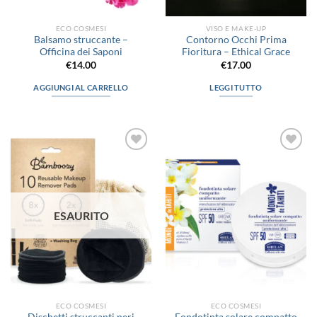
del
prodotto
ECO COSMESI
VISO E MAKE-UP
Balsamo struccante –
Contorno Occhi Prima
Officina dei Saponi
Fioritura – Ethical Grace
€
14.00
€
17.00
AGGIUNGI AL CARRELLO
LEGGI TUTTO
Aggiungi
Aggiungi
alla lista
alla lista
dei
dei
desideri
desideri
ESAURITO
ECO COSMESI
ECO COSMESI