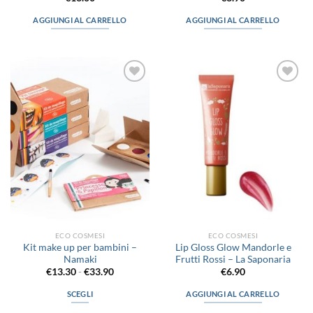
AGGIUNGI AL CARRELLO
AGGIUNGI AL CARRELLO
Aggiungi
Aggiungi
alla lista
alla lista
dei
dei
desideri
desideri
ECO COSMESI
ECO COSMESI
Kit make up per bambini –
Lip Gloss Glow Mandorle e
Namaki
Frutti Rossi – La Saponaria
Fascia
€
13.30
-
€
33.90
€
6.90
di
prezzo:
SCEGLI
AGGIUNGI AL CARRELLO
da
€13.30
Questo