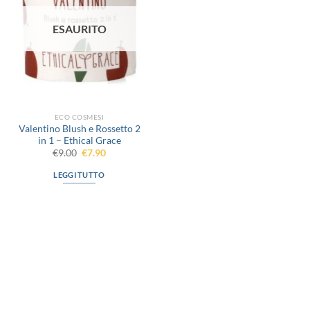
desideri
ESAURITO
ECO COSMESI
Valentino Blush e Rossetto 2
in 1 – Ethical Grace
Il
Il
€
9.00
€
7.90
prezzo
prezzo
originale
attuale
LEGGI TUTTO
era:
è:
€9.00.
€7.90.
via D.P.Farioli, 2