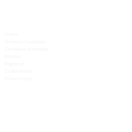
70015 Noci (Ba)
Tel. 080 4979119
LINK UTILI
Ordini
Termini e Condizioni
Condizioni di Vendita
Wishlist
Registrati
Cookie Policy
Privacy Policy
“Obblighi informativi per le erogazioni pubbliche: gli aiuti di Stato e gli aiuti de
minimis ricevuti dalla nostra impresa sono contenuti nel Registro nazionale degli
aiuti di Stato di cui all’art. 52 della L. 234/2012”
I NOSTRI SOCIAL