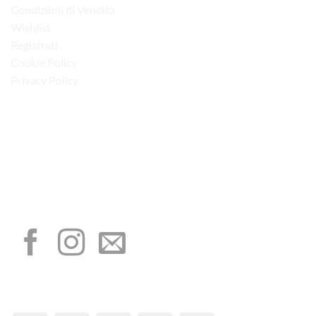
Condizioni di Vendita
Wishlist
Registrati
Cookie Policy
Privacy Policy
“Obblighi informativi per le erogazioni pubbliche: gli aiuti di Stato e gli aiuti de
minimis ricevuti dalla nostra impresa sono contenuti nel Registro nazionale degli
aiuti di Stato di cui all’art. 52 della L. 234/2012”
I NOSTRI SOCIAL
METODI DI PAGAMENTO