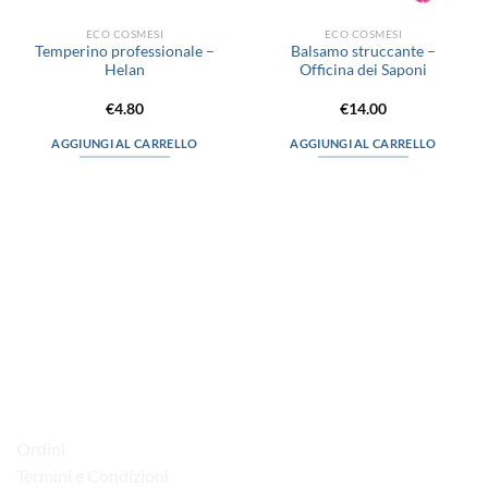
ECO COSMESI
ECO COSMESI
Temperino professionale –
Balsamo struccante –
Helan
Officina dei Saponi
€
4.80
€
14.00
AGGIUNGI AL CARRELLO
AGGIUNGI AL CARRELLO
via D.P.Farioli, 2
70015 Noci (Ba)
Tel. 080 4979119
LINK UTILI
Ordini
Termini e Condizioni