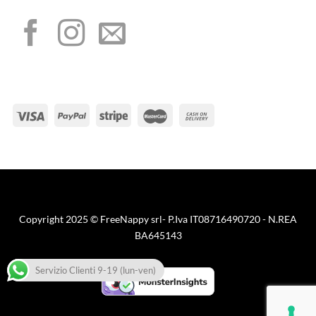
METODI DI PAGAMENTO
Visa
PayPal
Stripe
MasterCard
Cash
On
Copyright 2025 © FreeNappy srl- P.Iva IT08716490720 - N.REA
Delivery
BA645143
Servizio Clienti 9-19 (lun-ven)