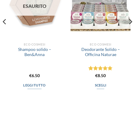
ESAURITO
ECO COSMESI
ECO COSMESI
Shampoo solido –
Deodorante Solido –
Ben&Anna
Officina Naturae
Valutato
5
€
6.50
€
8.50
su 5
LEGGI TUTTO
SCEGLI
Questo
prodotto
ha
più
varianti.
Le
via D.P.Farioli, 2
opzioni