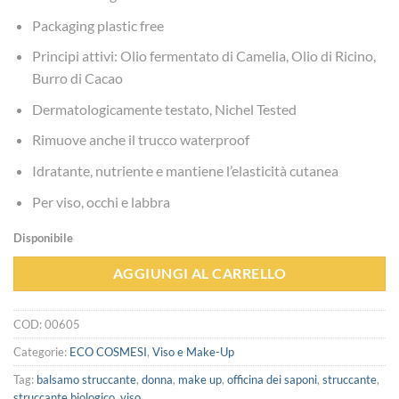
Packaging plastic free
Principi attivi: Olio fermentato di Camelia, Olio di Ricino,
Burro di Cacao
Dermatologicamente testato, Nichel Tested
Rimuove anche il trucco waterproof
Idratante, nutriente e mantiene l’elasticità cutanea
Per viso, occhi e labbra
Disponibile
AGGIUNGI AL CARRELLO
COD:
00605
Categorie:
ECO COSMESI
,
Viso e Make-Up
Tag:
balsamo struccante
,
donna
,
make up
,
officina dei saponi
,
struccante
,
struccante biologico
,
viso