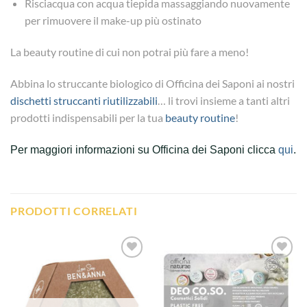
Risciacqua con acqua tiepida massaggiando nuovamente
per rimuovere il make-up più ostinato
La beauty routine di cui non potrai più fare a meno!
Abbina lo struccante biologico di Officina dei Saponi ai nostri
dischetti struccanti riutilizzabili
… li trovi insieme a tanti altri
prodotti indispensabili per la tua
beauty routine
!
Per maggiori informazioni su Officina dei Saponi clicca
qui
.
PRODOTTI CORRELATI
Aggiungi
Aggiungi
alla lista
alla lista
dei
dei
desideri
desideri