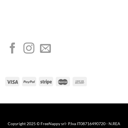
minimis ricevuti dalla nostra impresa sono contenuti nel Registro nazionale degli
aiuti di Stato di cui all’art. 52 della L. 234/2012”
I NOSTRI SOCIAL
METODI DI PAGAMENTO
Visa
PayPal
Stripe
MasterCard
Cash
On
Copyright 2025 © FreeNappy srl- P.Iva IT08716490720 - N.REA
Delivery