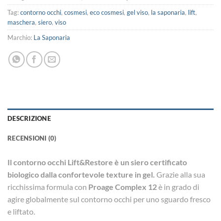
Tag:
contorno occhi
,
cosmesi
,
eco cosmesi
,
gel viso
,
la saponaria
,
lift
,
maschera
,
siero
,
viso
Marchio:
La Saponaria
DESCRIZIONE
RECENSIONI (0)
Il contorno occhi Lift&Restore è un siero certificato
biologico dalla confortevole texture in gel.
Grazie alla sua
ricchissima formula con
Proage Complex 12
è in grado di
agire globalmente sul contorno occhi per uno sguardo fresco
e liftato.