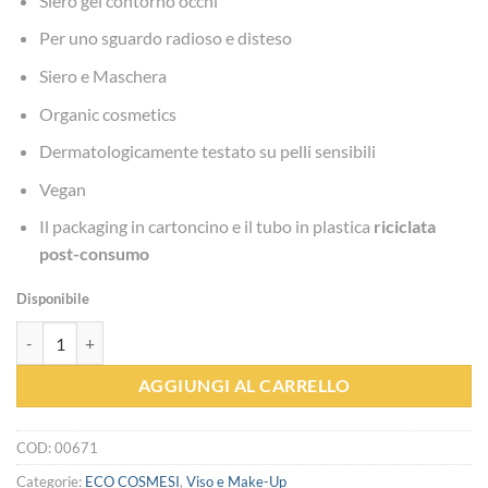
Siero gel contorno occhi
Per uno sguardo radioso e disteso
Siero e Maschera
Organic cosmetics
Dermatologicamente testato su pelli sensibili
Vegan
Il packaging in cartoncino e il tubo in plastica
riciclata
post-consumo
Disponibile
Contorno occhi Lift&Restore - La Saponaria quantità
AGGIUNGI AL CARRELLO
COD:
00671
Categorie:
ECO COSMESI
,
Viso e Make-Up