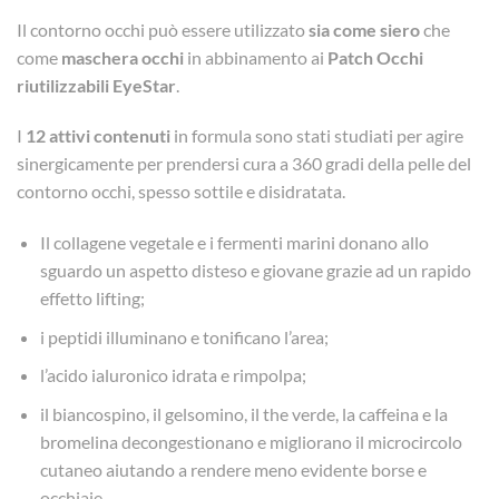
Il contorno occhi può essere utilizzato
sia come siero
che
come
maschera occhi
in abbinamento ai
Patch Occhi
riutilizzabili EyeStar
.
I
12 attivi contenuti
in formula sono stati studiati per agire
sinergicamente per prendersi cura a 360 gradi della pelle del
contorno occhi, spesso sottile e disidratata.
Il collagene vegetale e i fermenti marini donano allo
sguardo un aspetto disteso e giovane grazie ad un rapido
effetto lifting;
i peptidi illuminano e tonificano l’area;
l’acido ialuronico idrata e rimpolpa;
il biancospino, il gelsomino, il the verde, la caffeina e la
bromelina decongestionano e migliorano il microcircolo
cutaneo aiutando a rendere meno evidente borse e
occhiaie