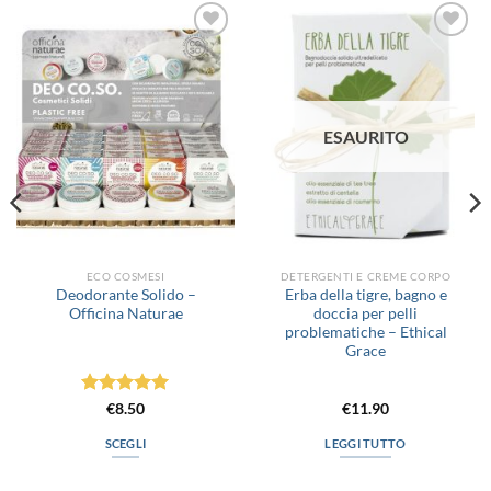
Aggiungi
Aggiungi
alla lista
alla lista
dei
dei
desideri
desideri
ESAURITO
ECO COSMESI
DETERGENTI E CREME CORPO
Deodorante Solido –
Erba della tigre, bagno e
Officina Naturae
doccia per pelli
problematiche – Ethical
Grace
Valutato
5
€
8.50
€
11.90
su 5
SCEGLI
LEGGI TUTTO
Questo