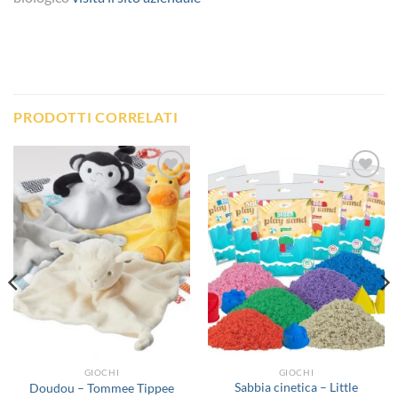
PRODOTTI CORRELATI
Aggiungi
Aggiungi
alla lista
alla lista
dei
dei
desideri
desideri
GIOCHI
GIOCHI
Sabbia cinetica – Little
Doudou – Tommee Tippee