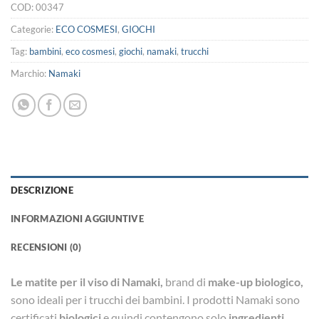
COD:
00347
Categorie:
ECO COSMESI
,
GIOCHI
Tag:
bambini
,
eco cosmesi
,
giochi
,
namaki
,
trucchi
Marchio:
Namaki
DESCRIZIONE
INFORMAZIONI AGGIUNTIVE
RECENSIONI (0)
Le matite per il viso di Namaki,
brand di
make-up biologico,
sono ideali per i trucchi dei bambini. I prodotti Namaki sono
certificati
biologici
e quindi contengono solo
ingredienti