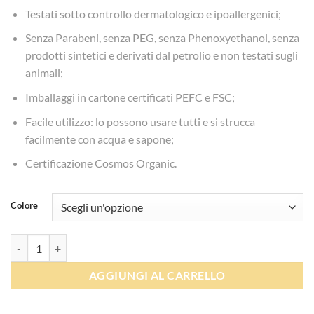
€13.65
Testati sotto controllo dermatologico e ipoallergenici;
a
Senza Parabeni, senza PEG, senza Phenoxyethanol, senza
€24.50
prodotti sintetici e derivati dal petrolio e non testati sugli
animali;
Imballaggi in cartone certificati PEFC e FSC;
Facile utilizzo: lo possono usare tutti e si strucca
facilmente con acqua e sapone;
Certificazione Cosmos Organic.
Colore
Matite per il viso - Namaki quantità
AGGIUNGI AL CARRELLO