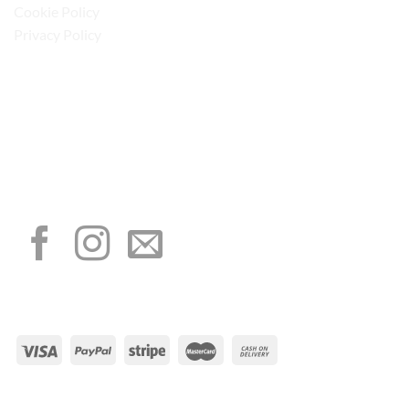
Cookie Policy
Privacy Policy
“Obblighi informativi per le erogazioni pubbliche: gli aiuti di Stato e gli aiuti de
minimis ricevuti dalla nostra impresa sono contenuti nel Registro nazionale degli
aiuti di Stato di cui all’art. 52 della L. 234/2012”
I NOSTRI SOCIAL
METODI DI PAGAMENTO