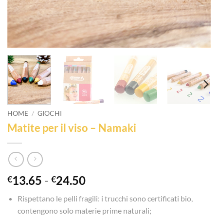
HOME
/
GIOCHI
Matite per il viso – Namaki
Fascia
13.65
-
24.50
€
€
di
Rispettano le pelli fragili: i trucchi sono certificati bio,
prezzo:
contengono solo materie prime naturali;
da