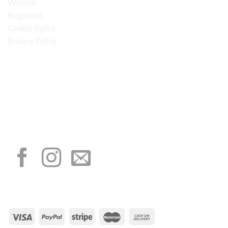
Wishlist
Registrati
Cookie Policy
Privacy Policy
“Obblighi informativi per le erogazioni pubbliche: gli aiuti di Stato e gli aiuti de
minimis ricevuti dalla nostra impresa sono contenuti nel Registro nazionale degli
aiuti di Stato di cui all’art. 52 della L. 234/2012”
I NOSTRI SOCIAL
METODI DI PAGAMENTO