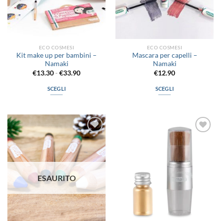
ECO COSMESI
ECO COSMESI
Kit make up per bambini –
Mascara per capelli –
Namaki
Namaki
Fascia
€
13.30
-
€
33.90
€
12.90
di
prezzo:
SCEGLI
SCEGLI
da
€13.30
Questo
Questo
a
prodotto
prodotto
€33.90
ha
ha
più
più
Aggiungi
Aggiungi
varianti.
varianti.
alla lista
alla lista
Le
Le
dei
dei
desideri
desideri
opzioni
opzioni
possono
possono
ESAURITO
essere
essere
scelte
scelte
nella
nella
pagina
pagina