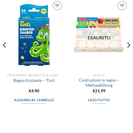
Aggiungi
Aggiungi
alla lista
alla lista
dei
dei
desideri
desideri
ESAURITO
DETERGENTI, BAGNETTO E CURA DEL CORPO
GIOCHI
Costruzioni in legno –
Bagno frizzante – Tinti
Melissa&Doug
€
4.90
€
21.99
AGGIUNGI AL CARRELLO
LEGGI TUTTO