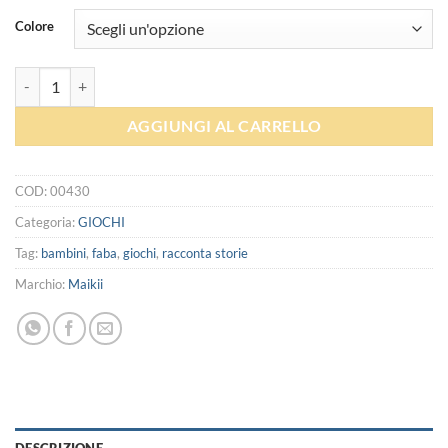
Colore
Accessori per racconta storie - Faba quantità
AGGIUNGI AL CARRELLO
COD:
00430
Categoria:
GIOCHI
Tag:
bambini
,
faba
,
giochi
,
racconta storie
Marchio:
Maikii
DESCRIZIONE