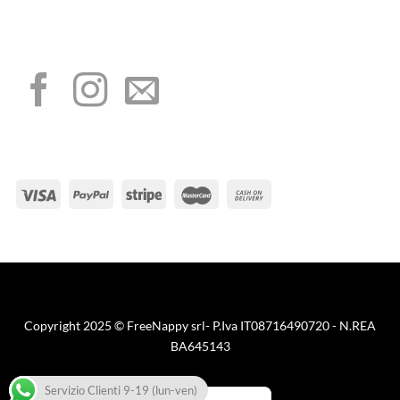
I NOSTRI SOCIAL
METODI DI PAGAMENTO
Visa
PayPal
Stripe
MasterCard
Cash
On
Copyright 2025 © FreeNappy srl- P.Iva IT08716490720 - N.REA
Delivery
BA645143
Servizio Clienti 9-19 (lun-ven)