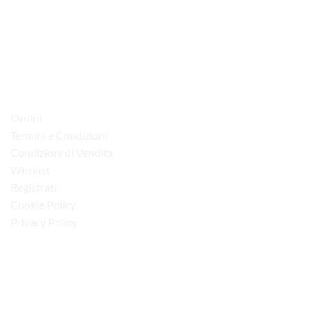
via D.P.Farioli, 2
70015 Noci (Ba)
Tel. 080 4979119
LINK UTILI
Ordini
Termini e Condizioni
Condizioni di Vendita
Wishlist
Registrati
Cookie Policy
Privacy Policy
“Obblighi informativi per le erogazioni pubbliche: gli aiuti di Stato e gli aiuti de
minimis ricevuti dalla nostra impresa sono contenuti nel Registro nazionale degli
aiuti di Stato di cui all’art. 52 della L. 234/2012”