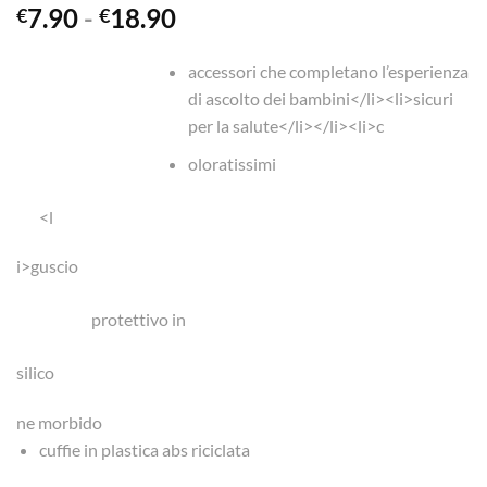
Fascia
7.90
-
18.90
€
€
di
prezzo:
accessori che completano l’esperienza
da
di ascolto dei bambini</li><li>sicuri
€7.90
per la salute</li></li><li>c
a
oloratissimi
€18.90
<l
i>guscio
protettivo in
silico
ne morbido
cuffie in plastica abs riciclata