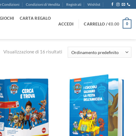
e Condizioni
Condizioni di Vendita
Registrati
Wishlist
GIOCHI
CARTA REGALO
ACCEDI
CARRELLO /
€
0.00
0
Visualizzazione di 16 risultati
Aggiungi
Aggiungi
alla lista
alla lista
dei
dei
desideri
desideri