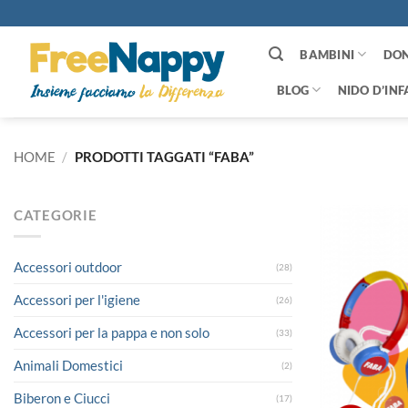
Salta
ai
contenuti
BAMBINI
DO
BLOG
NIDO D’INF
HOME
/
PRODOTTI TAGGATI “FABA”
CATEGORIE
Accessori outdoor
(28)
Accessori per l'igiene
(26)
Accessori per la pappa e non solo
(33)
Animali Domestici
(2)
Biberon e Ciucci
(17)