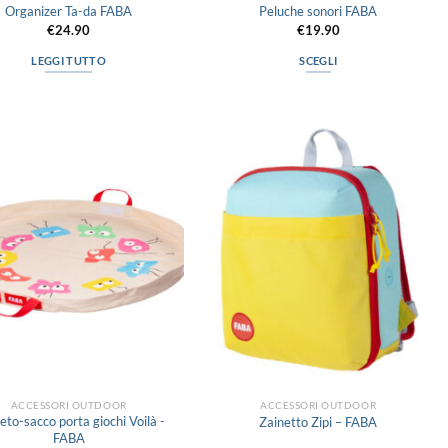
Organizer Ta-da FABA
Peluche sonori FABA
€
24.90
€
19.90
LEGGI TUTTO
SCEGLI
Questo
prodotto
ha
più
Aggiungi
Aggiungi
varianti.
alla lista
alla lista
Le
dei
dei
desideri
desideri
opzioni
possono
essere
scelte
nella
pagina
del
prodotto
ACCESSORI OUTDOOR
ACCESSORI OUTDOOR
eto-sacco porta giochi Voilà -
Zainetto Zipi – FABA
FABA