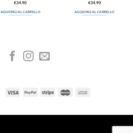
€
34.90
€
34.90
AGGIUNGI AL CARRELLO
AGGIUNGI AL CARRELLO
I NOSTRI SOCIAL
METODI DI PAGAMENTO
Visa
PayPal
Stripe
MasterCard
Cas
On