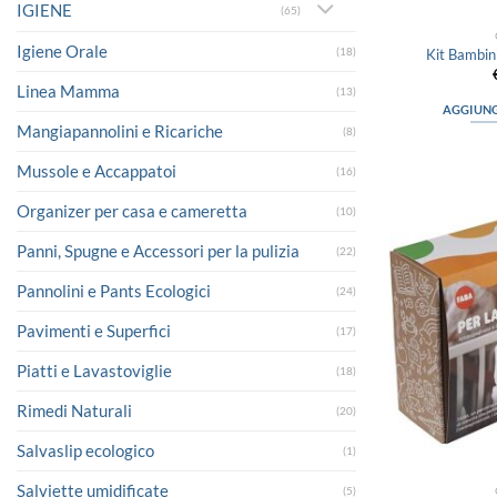
IGIENE
(65)
Igiene Orale
(18)
Kit Bambini
Linea Mamma
(13)
AGGIUNG
Mangiapannolini e Ricariche
(8)
Mussole e Accappatoi
(16)
Organizer per casa e cameretta
(10)
Panni, Spugne e Accessori per la pulizia
(22)
Pannolini e Pants Ecologici
(24)
Pavimenti e Superfici
(17)
Piatti e Lavastoviglie
(18)
Rimedi Naturali
(20)
Salvaslip ecologico
(1)
Salviette umidificate
(5)