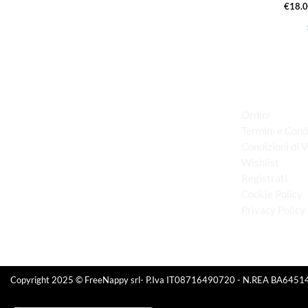
€
18.
LINK UTILI
Ordini
Termini e Cond
Condizioni di 
via D.P.Farioli, 2
Wishlist
70015 Noci (Ba)
Registrati
Tel. 080 4979119
Cookie Policy
Privacy Policy
Copyright 2025 © FreeNappy srl- P.Iva IT08716490720 - N.REA BA6451