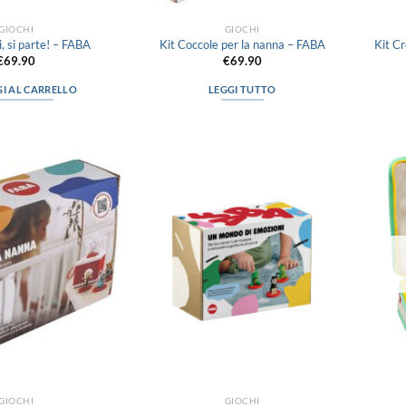
GIOCHI
GIOCHI
, si parte! – FABA
Kit Coccole per la nanna – FABA
Kit Cr
€
69.90
€
69.90
I AL CARRELLO
LEGGI TUTTO
Aggiungi
Aggiungi
alla lista
alla lista
dei
dei
desideri
desideri
GIOCHI
GIOCHI