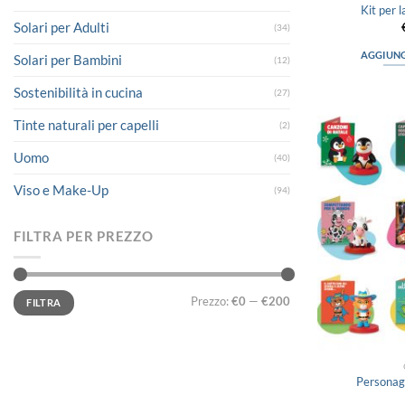
Kit per 
Solari per Adulti
(34)
AGGIUNG
Solari per Bambini
(12)
Sostenibilità in cucina
(27)
Tinte naturali per capelli
(2)
Uomo
(40)
Viso e Make-Up
(94)
FILTRA PER PREZZO
Prezzo
Prezzo
Prezzo:
€0
—
€200
FILTRA
Min
Max
Personagg