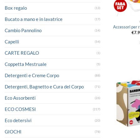
Box regalo
(13)
Bucato a mano e in lavatrice
(17)
Accessori per 
Cambio Pannolino
(14)
€
7.
Capelli
(54)
CARTE REGALO
(1)
Coppetta Mestruale
(5)
Detergenti e Creme Corpo
(88)
Detergenti, Bagnetto e Cura del Corpo
(71)
Eco Assorbenti
(26)
ECO COSMESI
(217)
Eco detersivi
(20)
GIOCHI
(78)