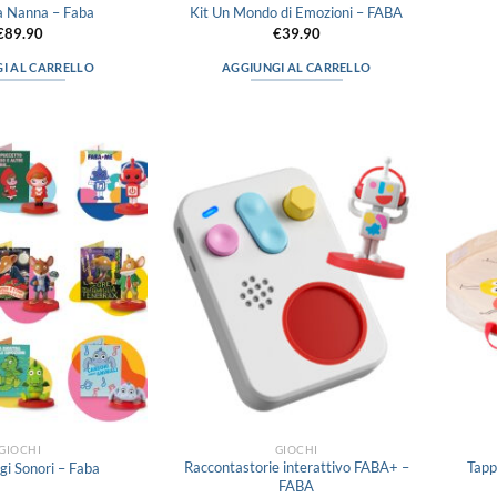
la Nanna – Faba
Kit Un Mondo di Emozioni – FABA
€
89.90
€
39.90
I AL CARRELLO
AGGIUNGI AL CARRELLO
Aggiungi
Aggiungi
alla lista
alla lista
dei
dei
desideri
desideri
GIOCHI
GIOCHI
Raccontastorie interattivo FABA+ –
Tapp
i Sonori – Faba
FABA