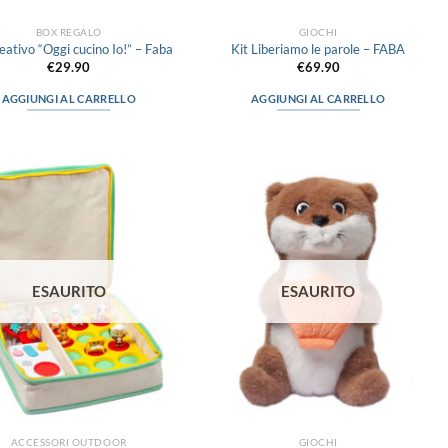
BOX REGALO
GIOCHI
eativo “Oggi cucino Io!” – Faba
Kit Liberiamo le parole – FABA
€
29.90
€
69.90
AGGIUNGI AL CARRELLO
AGGIUNGI AL CARRELLO
Aggiungi
Aggiungi
alla lista
alla lista
dei
dei
desideri
desideri
ESAURITO
ESAURITO
ACCESSORI OUTDOOR
GIOCHI