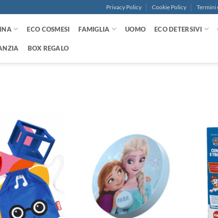
Privacy Policy
Cookie Policy
Termini 
NNA
ECO COSMESI
FAMIGLIA
UOMO
ECO DETERSIVI
ANZIA
BOX REGALO
Aggiungi
Aggiungi
alla lista
alla lista
dei
dei
desideri
desideri