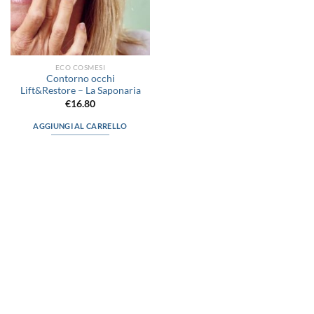
ECO COSMESI
Contorno occhi
Lift&Restore – La Saponaria
€
16.80
AGGIUNGI AL CARRELLO
via D.P.Farioli, 2
70015 Noci (Ba)
Tel. 080 4979119