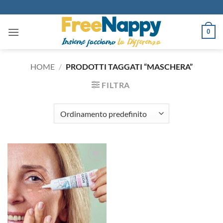
Salta
ai
contenuti
0
HOME
/
PRODOTTI TAGGATI “MASCHERA”
FILTRA
Aggiungi
alla lista
dei
desideri