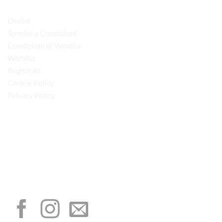
LINK UTILI
Ordini
Termini e Condizioni
Condizioni di Vendita
Wishlist
Registrati
Cookie Policy
Privacy Policy
“Obblighi informativi per le erogazioni pubbliche: gli aiuti di Stato e gli aiuti de
minimis ricevuti dalla nostra impresa sono contenuti nel Registro nazionale degli
aiuti di Stato di cui all’art. 52 della L. 234/2012”
I NOSTRI SOCIAL