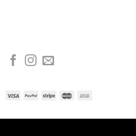
“Obblighi informativi per le erogazioni pubbliche: gli aiuti di Stato e gli aiuti de
minimis ricevuti dalla nostra impresa sono contenuti nel Registro nazionale degli
aiuti di Stato di cui all’art. 52 della L. 234/2012”
I NOSTRI SOCIAL
METODI DI PAGAMENTO
Visa
PayPal
Stripe
MasterCard
Cash