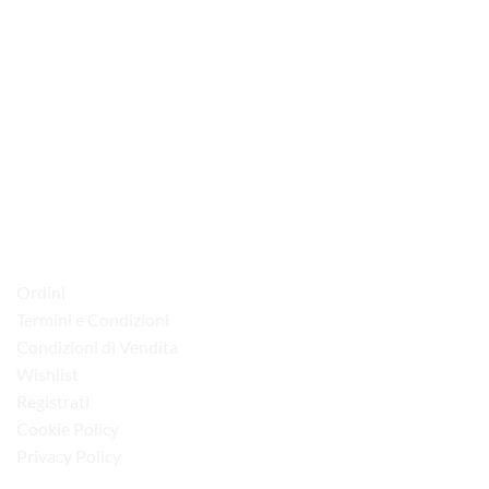
via D.P.Farioli, 2
70015 Noci (Ba)
Tel. 080 4979119
LINK UTILI
Ordini
Termini e Condizioni
Condizioni di Vendita
Wishlist
Registrati
Cookie Policy
Privacy Policy