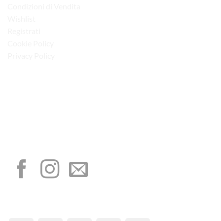
Condizioni di Vendita
Wishlist
Registrati
Cookie Policy
Privacy Policy
“Obblighi informativi per le erogazioni pubbliche: gli aiuti di Stato e gli aiuti de
minimis ricevuti dalla nostra impresa sono contenuti nel Registro nazionale degli
aiuti di Stato di cui all’art. 52 della L. 234/2012”
I NOSTRI SOCIAL
METODI DI PAGAMENTO