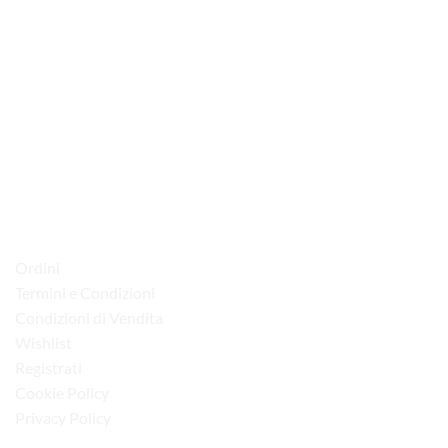
via D.P.Farioli, 2
70015 Noci (Ba)
Tel. 080 4979119
LINK UTILI
Ordini
Termini e Condizioni
Condizioni di Vendita
Wishlist
Registrati
Cookie Policy
Privacy Policy