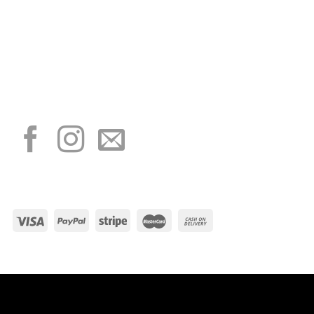
“Obblighi informativi per le erogazioni pubbliche: gli aiuti di Stato e gli aiuti de
minimis ricevuti dalla nostra impresa sono contenuti nel Registro nazionale degli
aiuti di Stato di cui all’art. 52 della L. 234/2012”
I NOSTRI SOCIAL
METODI DI PAGAMENTO
Visa
PayPal
Stripe
MasterCard
Cash