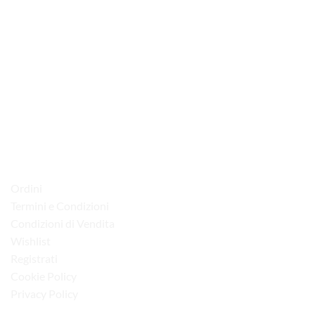
via D.P.Farioli, 2
70015 Noci (Ba)
Tel. 080 4979119
LINK UTILI
Ordini
Termini e Condizioni
Condizioni di Vendita
Wishlist
Registrati
Cookie Policy
Privacy Policy