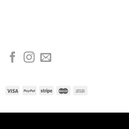
“Obblighi informativi per le erogazioni pubbliche: gli aiuti di Stato e gli aiuti de
minimis ricevuti dalla nostra impresa sono contenuti nel Registro nazionale degli
aiuti di Stato di cui all’art. 52 della L. 234/2012”
I NOSTRI SOCIAL
METODI DI PAGAMENTO
Visa
PayPal
Stripe
MasterCard
Cash