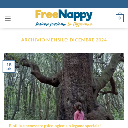
Salta
ai
contenuti
0
ARCHIVIO MENSILE:
DICEMBRE 2024
18
Dic
Biofilia e benessere psicologico: un legame speciale!