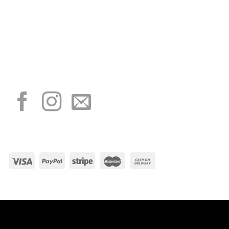
“Obblighi informativi per le erogazioni pubbliche: gli aiuti di Stato e gli aiuti de
minimis ricevuti dalla nostra impresa sono contenuti nel Registro nazionale degli
aiuti di Stato di cui all’art. 52 della L. 234/2012”
I NOSTRI SOCIAL
METODI DI PAGAMENTO
Visa
PayPal
Stripe
MasterCard
Cash