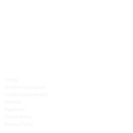
via D.P.Farioli, 2
70015 Noci (Ba)
Tel. 080 4979119
LINK UTILI
Ordini
Termini e Condizioni
Condizioni di Vendita
Wishlist
Registrati
Cookie Policy
Privacy Policy