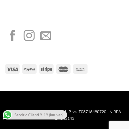
aiuti di Stato di cui all’art. 52 della L. 234/2012”
I NOSTRI SOCIAL
METODI DI PAGAMENTO
Visa
PayPal
Stripe
MasterCard
Cash
On
Copyright 2025 © FreeNappy srl- P.Iva IT08716490720 - N.REA
Delivery
Servizio Clienti 9-19 (lun-ven)
BA645143