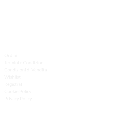
via D.P.Farioli, 2
70015 Noci (Ba)
Tel. 080 4979119
LINK UTILI
Ordini
Termini e Condizioni
Condizioni di Vendita
Wishlist
Registrati
Cookie Policy
Privacy Policy
“Obblighi informativi per le erogazioni pubbliche: gli aiuti di Stato e gli aiuti de
minimis ricevuti dalla nostra impresa sono contenuti nel Registro nazionale degli