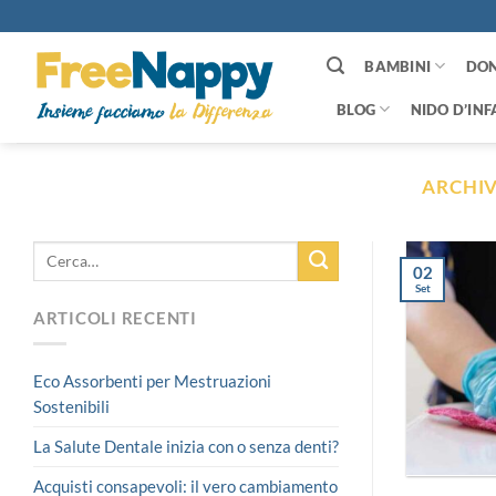
Salta
ai
contenuti
BAMBINI
DO
BLOG
NIDO D’INF
ARCHIV
02
Set
ARTICOLI RECENTI
Eco Assorbenti per Mestruazioni
Sostenibili
La Salute Dentale inizia con o senza denti?
Acquisti consapevoli: il vero cambiamento