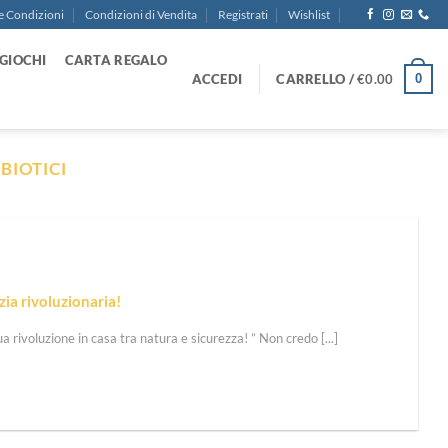
e Condizioni
Condizioni di Vendita
Registrati
Wishlist
GIOCHI
CARTA REGALO
ACCEDI
CARRELLO /
€
0.00
0
BIOTICI
zia rivoluzionaria!
tua rivoluzione in casa tra natura e sicurezza! ” Non credo [...]