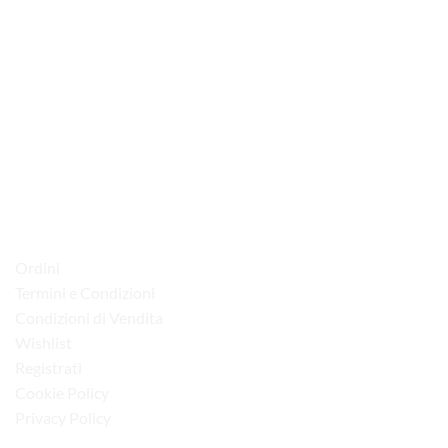
via D.P.Farioli, 2
70015 Noci (Ba)
Tel. 080 4979119
LINK UTILI
Ordini
Termini e Condizioni
Condizioni di Vendita
Wishlist
Registrati
Cookie Policy
Privacy Policy