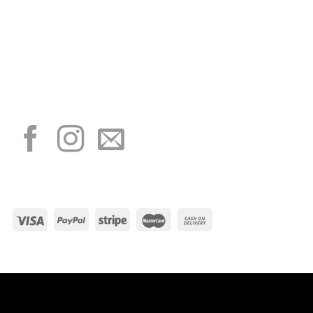
“Obblighi informativi per le erogazioni pubbliche: gli aiuti di Stato e gli aiuti de
minimis ricevuti dalla nostra impresa sono contenuti nel Registro nazionale degli
aiuti di Stato di cui all’art. 52 della L. 234/2012”
I NOSTRI SOCIAL
METODI DI PAGAMENTO
Visa
PayPal
Stripe
MasterCard
Cash