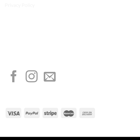
Privacy Policy
“Obblighi informativi per le erogazioni pubbliche: gli aiuti di Stato e gli aiuti de
minimis ricevuti dalla nostra impresa sono contenuti nel Registro nazionale degli
aiuti di Stato di cui all’art. 52 della L. 234/2012”
I NOSTRI SOCIAL
METODI DI PAGAMENTO