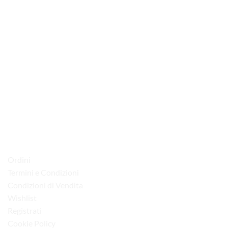
via D.P.Farioli, 2
70015 Noci (Ba)
Tel. 080 4979119
LINK UTILI
Ordini
Termini e Condizioni
Condizioni di Vendita
Wishlist
Registrati
Cookie Policy