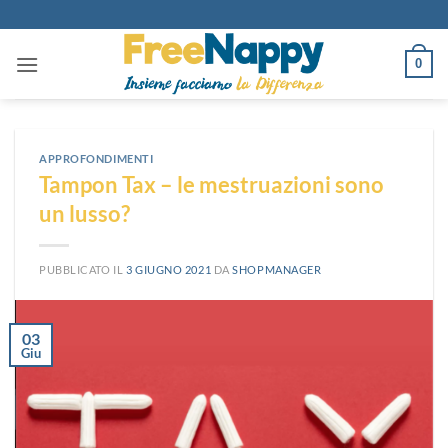
Salta
ai
contenuti
0
APPROFONDIMENTI
Tampon Tax – le mestruazioni sono
un lusso?
PUBBLICATO IL
3 GIUGNO 2021
DA
SHOPMANAGER
03
Giu