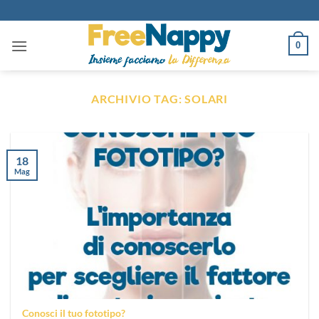
Salta
ai
contenuti
0
ARCHIVIO TAG:
SOLARI
18
Mag
Conosci il tuo fototipo?