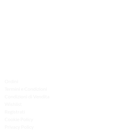
via D.P.Farioli, 2
70015 Noci (Ba)
Tel. 080 4979119
LINK UTILI
Ordini
Termini e Condizioni
Condizioni di Vendita
Wishlist
Registrati
Cookie Policy
Privacy Policy