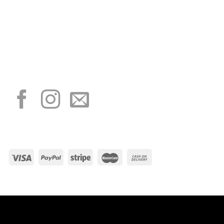
“Obblighi informativi per le erogazioni pubbliche: gli aiuti di Stato e gli aiuti de
minimis ricevuti dalla nostra impresa sono contenuti nel Registro nazionale degli
aiuti di Stato di cui all’art. 52 della L. 234/2012”
I NOSTRI SOCIAL
METODI DI PAGAMENTO
Visa
PayPal
Stripe
MasterCard
Cash