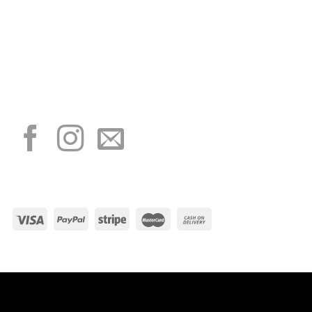
“Obblighi informativi per le erogazioni pubbliche: gli aiuti di Stato e gli aiuti de
minimis ricevuti dalla nostra impresa sono contenuti nel Registro nazionale degli
aiuti di Stato di cui all’art. 52 della L. 234/2012”
I NOSTRI SOCIAL
METODI DI PAGAMENTO
Visa
PayPal
Stripe
MasterCard
Cash