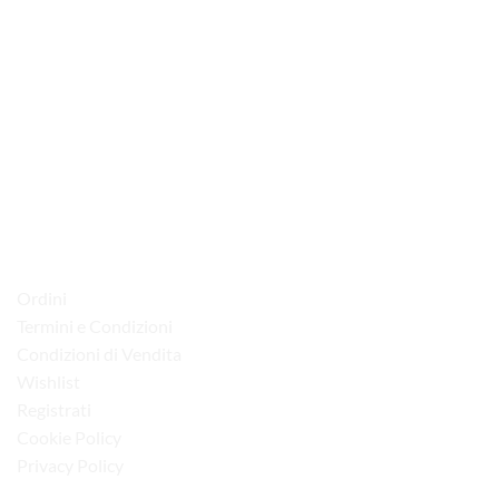
via D.P.Farioli, 2
70015 Noci (Ba)
Tel. 080 4979119
LINK UTILI
Ordini
Termini e Condizioni
Condizioni di Vendita
Wishlist
Registrati
Cookie Policy
Privacy Policy