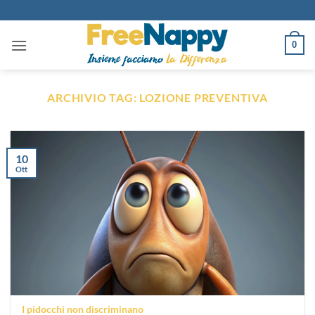
Salta
ai
contenuti
0
ARCHIVIO TAG:
LOZIONE PREVENTIVA
10
Ott
I pidocchi non discriminano