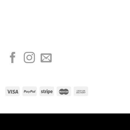
“Obblighi informativi per le erogazioni pubbliche: gli aiuti di Stato e gli aiuti de
minimis ricevuti dalla nostra impresa sono contenuti nel Registro nazionale degli
aiuti di Stato di cui all’art. 52 della L. 234/2012”
I NOSTRI SOCIAL
METODI DI PAGAMENTO
Visa
PayPal
Stripe
MasterCard
Cash