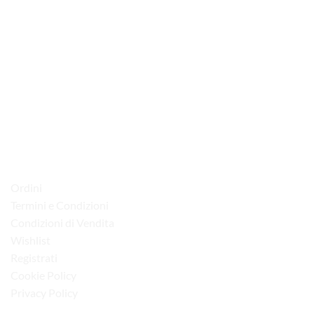
via D.P.Farioli, 2
70015 Noci (Ba)
Tel. 080 4979119
LINK UTILI
Ordini
Termini e Condizioni
Condizioni di Vendita
Wishlist
Registrati
Cookie Policy
Privacy Policy