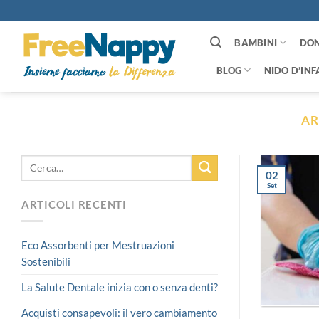
Salta
ai
contenuti
BAMBINI
DO
BLOG
NIDO D’INF
AR
02
Set
ARTICOLI RECENTI
Eco Assorbenti per Mestruazioni
Sostenibili
La Salute Dentale inizia con o senza denti?
Acquisti consapevoli: il vero cambiamento