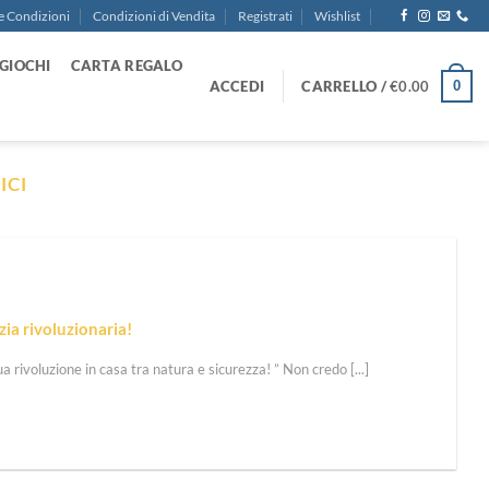
e Condizioni
Condizioni di Vendita
Registrati
Wishlist
GIOCHI
CARTA REGALO
ACCEDI
CARRELLO /
€
0.00
0
ICI
zia rivoluzionaria!
tua rivoluzione in casa tra natura e sicurezza! ” Non credo [...]