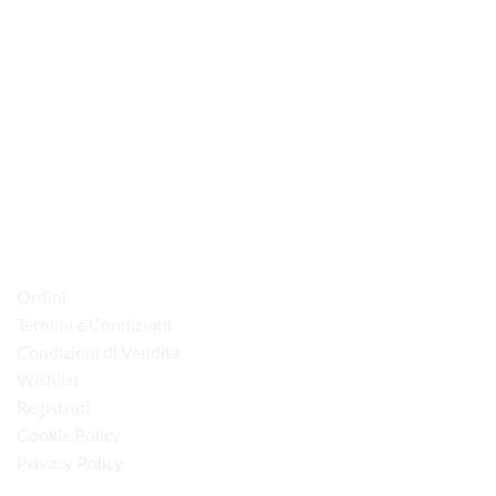
via D.P.Farioli, 2
70015 Noci (Ba)
Tel. 080 4979119
LINK UTILI
Ordini
Termini e Condizioni
Condizioni di Vendita
Wishlist
Registrati
Cookie Policy
Privacy Policy