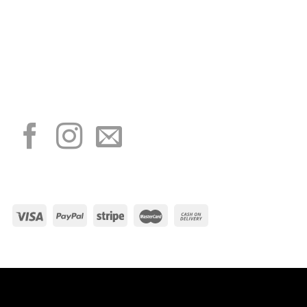
“Obblighi informativi per le erogazioni pubbliche: gli aiuti di Stato e gli aiuti de
minimis ricevuti dalla nostra impresa sono contenuti nel Registro nazionale degli
aiuti di Stato di cui all’art. 52 della L. 234/2012”
I NOSTRI SOCIAL
METODI DI PAGAMENTO
Visa
PayPal
Stripe
MasterCard
Cash