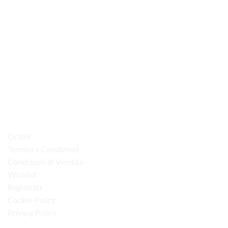
via D.P.Farioli, 2
70015 Noci (Ba)
Tel. 080 4979119
LINK UTILI
Ordini
Termini e Condizioni
Condizioni di Vendita
Wishlist
Registrati
Cookie Policy
Privacy Policy