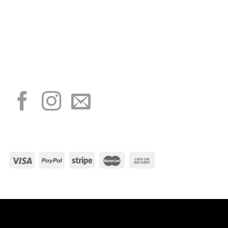
“Obblighi informativi per le erogazioni pubbliche: gli aiuti di Stato e gli aiuti de
minimis ricevuti dalla nostra impresa sono contenuti nel Registro nazionale degli
aiuti di Stato di cui all’art. 52 della L. 234/2012”
I NOSTRI SOCIAL
METODI DI PAGAMENTO
Visa
PayPal
Stripe
MasterCard
Cash