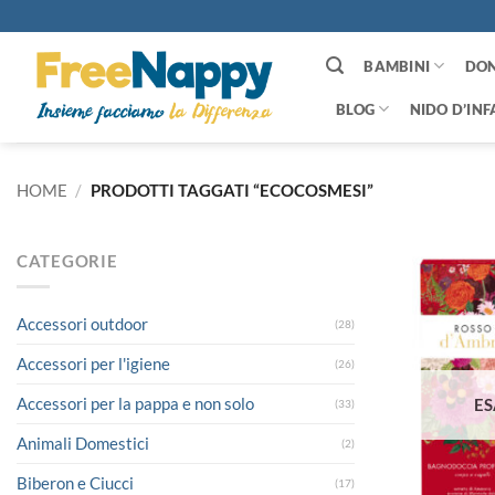
Salta
ai
contenuti
BAMBINI
DO
BLOG
NIDO D’INF
HOME
/
PRODOTTI TAGGATI “ECOCOSMESI”
CATEGORIE
Accessori outdoor
(28)
Accessori per l'igiene
(26)
Accessori per la pappa e non solo
ES
(33)
Animali Domestici
(2)
Biberon e Ciucci
(17)