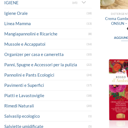
IGIENE
(65)
Igiene Orale
(18)
DETERGENT
Crema Gambe e
Linea Mamma
ONSUN – O
(13)
Mangiapannolini e Ricariche
(8)
AGGIUNG
Mussole e Accappatoi
(16)
Organizer per casa e cameretta
(10)
Panni, Spugne e Accessori per la pulizia
(22)
Pannolini e Pants Ecologici
(24)
Pavimenti e Superfici
(17)
Piatti e Lavastoviglie
(18)
Rimedi Naturali
(20)
Salvaslip ecologico
(1)
Salviette umidificate
(5)