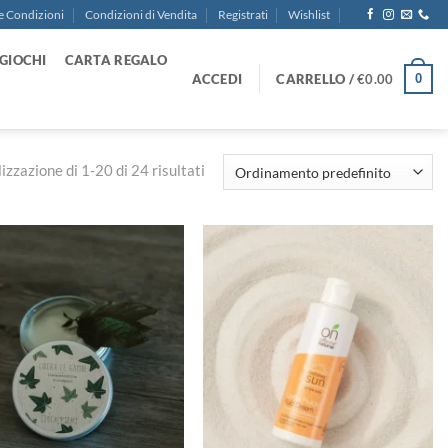
e Condizioni
Condizioni di Vendita
Registrati
Wishlist
GIOCHI
CARTA REGALO
ACCEDI
CARRELLO /
€
0.00
0
izzazione di 1-20 di 24 risultati
Aggiungi
Aggiungi
alla lista
alla lista
dei
dei
desideri
desideri