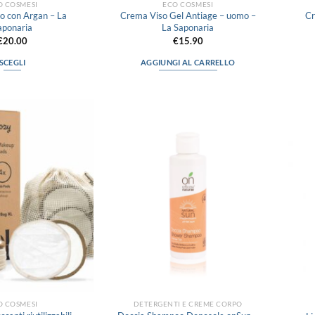
O COSMESI
ECO COSMESI
o con Argan – La
Crema Viso Gel Antiage – uomo –
Cr
aponaria
La Saponaria
€
20.00
€
15.90
SCEGLI
AGGIUNGI AL CARRELLO
Questo
prodotto
ha
più
Aggiungi
Aggiungi
varianti.
alla lista
alla lista
Le
dei
dei
desideri
desideri
opzioni
possono
essere
scelte
nella
pagina
del
prodotto
O COSMESI
DETERGENTI E CREME CORPO