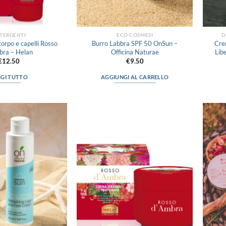
TERGENTI
ECO COSMESI
D
orpo e capelli Rosso
Burro Labbra SPF 50 OnSun –
Cre
bra – Helan
Officina Naturae
Lib
€
12.50
€
9.50
GGI TUTTO
AGGIUNGI AL CARRELLO
Aggiungi
Aggiungi
alla lista
alla lista
dei
dei
desideri
desideri