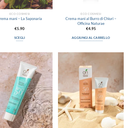
ECO COSMESI
ECO COSMESI
Crema mani al Burro di Chiuri –
rema mani – La Saponaria
Officina Naturae
€
5.90
€
4.95
SCEGLI
AGGIUNGI AL CARRELLO
Questo
prodotto
ha
più
Aggiungi
Aggiungi
varianti.
alla lista
alla lista
Le
dei
dei
desideri
desideri
opzioni
possono
essere
scelte
nella
pagina
del
prodotto