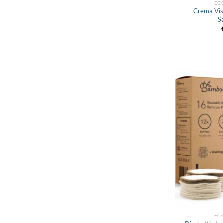
EC
Crema Vis
S
EC