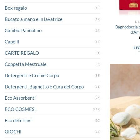
Box regalo
(13)
Bucato a mano e in lavatrice
(17)
DE
Bagnodoccia c
Cambio Pannolino
(14)
d’Am
Capelli
(54)
LE
CARTE REGALO
(1)
Coppetta Mestruale
(5)
Detergenti e Creme Corpo
(88)
Detergenti, Bagnetto e Cura del Corpo
(71)
Eco Assorbenti
(26)
ECO COSMESI
(217)
Eco detersivi
(20)
GIOCHI
(78)