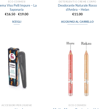
ECO COSMESI
DETERGENTI E CREME CORPO
ema Viso Pelli Impure – La
Deodorante Naturale Rosso
Saponaria
d’Ambra – Helan
Fascia
€
16.50
-
€
19.00
€
11.00
di
prezzo:
SCEGLI
AGGIUNGI AL CARRELLO
da
€16.50
Questo
a
prodotto
€19.00
ha
più
Aggiungi
Aggiungi
varianti.
alla lista
alla lista
Le
dei
dei
desideri
desideri
opzioni
possono
essere
scelte
nella
pagina
del
prodotto
ACCESSORI PER L'IGIENE
ECO COSMESI