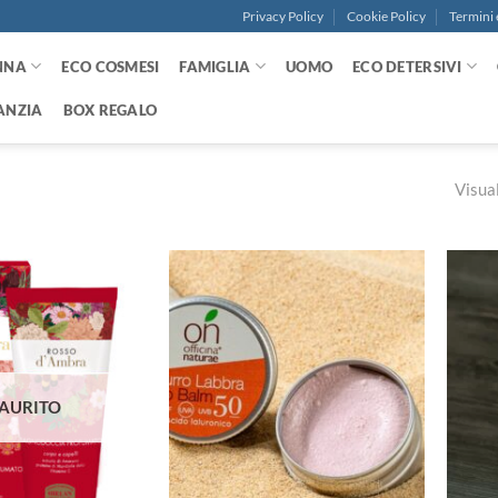
Privacy Policy
Cookie Policy
Termini 
NNA
ECO COSMESI
FAMIGLIA
UOMO
ECO DETERSIVI
ANZIA
BOX REGALO
Visual
Aggiungi
Aggiungi
alla lista
alla lista
dei
dei
desideri
desideri
AURITO