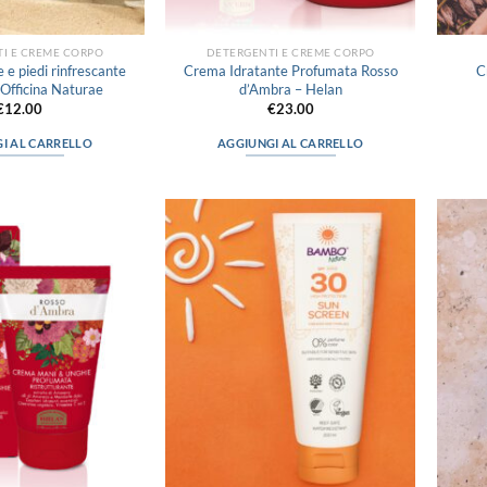
I E CREME CORPO
DETERGENTI E CREME CORPO
 piedi rinfrescante
Crema Idratante Profumata Rosso
C
fficina Naturae
d’Ambra – Helan
€
12.00
€
23.00
I AL CARRELLO
AGGIUNGI AL CARRELLO
Aggiungi
Aggiungi
alla lista
alla lista
dei
dei
desideri
desideri