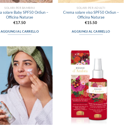
SOLARI PER BAMBINI
SOLARI PER ADULTI
a solare Baby SPF50 OnSun –
Crema solare viso SPF50 OnSun –
Officina Naturae
Officina Naturae
€
17.50
€
15.50
AGGIUNGI AL CARRELLO
AGGIUNGI AL CARRELLO
Aggiungi
Aggiungi
alla lista
alla lista
dei
dei
desideri
desideri