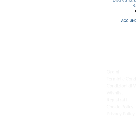
Dischetti struc
B
AGGIUNG
LINK UTILI
Ordini
Termini e Cond
Condizioni di 
via D.P.Farioli, 2
Wishlist
70015 Noci (Ba)
Registrati
Tel. 080 4979119
Cookie Policy
Privacy Policy