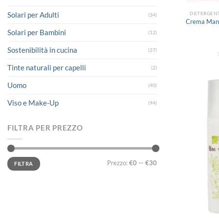
DETERGENT
Solari per Adulti
(34)
Crema Mani
Solari per Bambini
(12)
Sostenibilità in cucina
(27)
Tinte naturali per capelli
(2)
Uomo
(40)
Viso e Make-Up
(94)
FILTRA PER PREZZO
Prezzo
Prezzo
Prezzo:
€0
—
€30
FILTRA
Min
Max