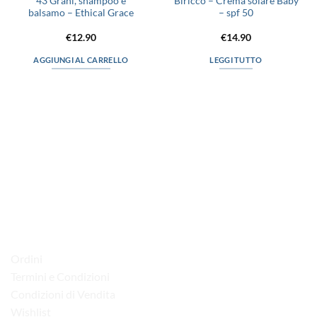
43 Grani, shampoo e
Biriccò – Crema solare Baby
balsamo – Ethical Grace
– spf 50
€
12.90
€
14.90
AGGIUNGI AL CARRELLO
LEGGI TUTTO
via D.P.Farioli, 2
70015 Noci (Ba)
Tel. 080 4979119
LINK UTILI
Ordini
Termini e Condizioni
Condizioni di Vendita
Wishlist