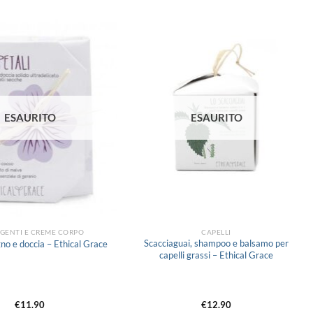
Aggiungi
Aggiungi
alla lista
alla lista
dei
dei
desideri
desideri
ESAURITO
ESAURITO
GENTI E CREME CORPO
CAPELLI
Scacciaguai, shampoo e balsamo per
gno e doccia – Ethical Grace
capelli grassi – Ethical Grace
€
11.90
€
12.90