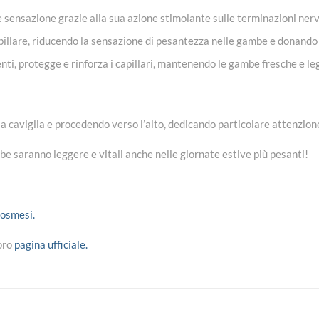
le sensazione grazie alla sua azione stimolante sulle terminazioni ner
capillare, riducendo la sensazione di pesantezza nelle gambe e donand
enti, protegge e rinforza i capillari, mantenendo le gambe fresche e l
 caviglia e procedendo verso l’alto, dedicando particolare attenzione 
e saranno leggere e vitali anche nelle giornate estive più pesanti!
cosmesi.
loro
pagina ufficiale.