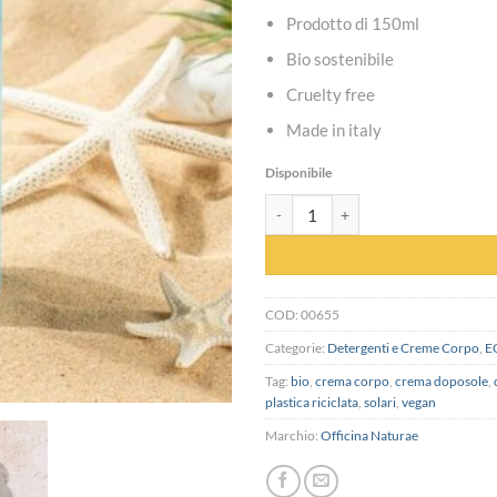
Prodotto di 150ml
Bio sostenibile
Cruelty free
Made in italy
Disponibile
Crema Gambe e piedi rinfrescante 
COD:
00655
Categorie:
Detergenti e Creme Corpo
,
E
Tag:
bio
,
crema corpo
,
crema doposole
,
plastica riciclata
,
solari
,
vegan
Marchio:
Officina Naturae