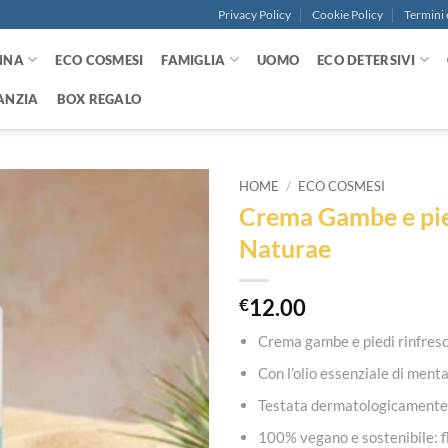
Privacy Policy
Cookie Policy
Termini 
NNA
ECO COSMESI
FAMIGLIA
UOMO
ECO DETERSIVI
ANZIA
BOX REGALO
HOME
/
ECO COSMESI
Crema Gambe e pie
Aggiungi
Naturae
alla lista
dei
desideri
€
12.00
Crema gambe e piedi rinfres
Con l’olio essenziale di menta 
Testata dermatologicamente 
100% vegano e sostenibile: fl