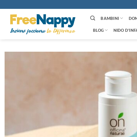
Salta
ai
contenuti
BAMBINI
DO
BLOG
NIDO D’INF