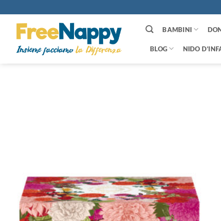
Salta
ai
contenuti
BAMBINI
DO
BLOG
NIDO D’INF