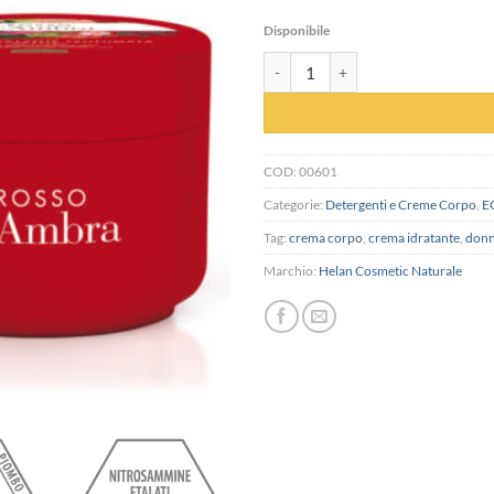
Disponibile
Crema Idratante Profumata Rosso d
COD:
00601
Categorie:
Detergenti e Creme Corpo
,
E
Tag:
crema corpo
,
crema idratante
,
don
Marchio:
Helan Cosmetic Naturale