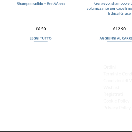
Gengevo, shampoo e 
Shampoo solido – Ben&Anna
volumizzante per capelli nor
Ethical Grace
€
6.50
€
12.90
LEGGI TUTTO
AGGIUNGI AL CARR
LINK UTILI
Ordini
Termini e Cond
Condizioni di 
via D.P.Farioli, 2
Wishlist
70015 Noci (Ba)
Registrati
Tel. 080 4979119
Cookie Policy
Privacy Policy