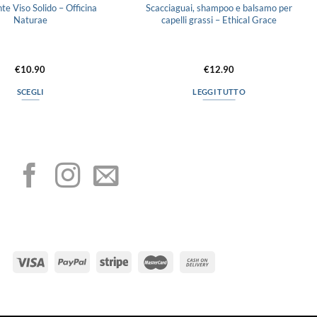
e Viso Solido – Officina
Scacciaguai, shampoo e balsamo per
Naturae
capelli grassi – Ethical Grace
€
10.90
€
12.90
SCEGLI
LEGGI TUTTO
Questo
prodotto
I NOSTRI SOCIAL
ha
più
varianti.
Le
opzioni
possono
METODI DI PAGAMENTO
essere
scelte
nella
pagina
del
prodotto