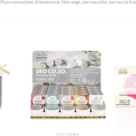
iffusa sensazione di benessere. Non unge, non macchia, non lascia tra
Aggiungi
Aggiungi
alla lista
alla lista
dei
dei
desideri
desideri
ECO COSMESI