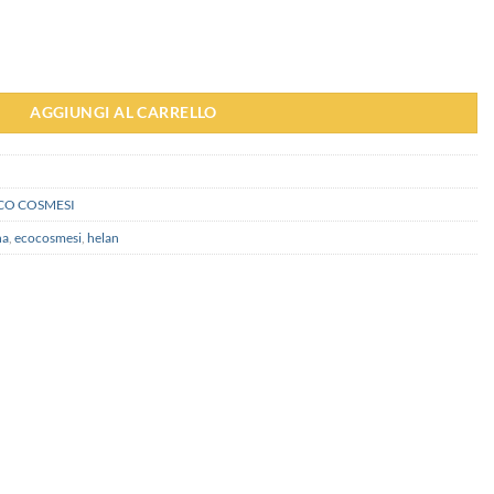
'Ambra - Helan quantità
AGGIUNGI AL CARRELLO
CO COSMESI
na
,
ecocosmesi
,
helan