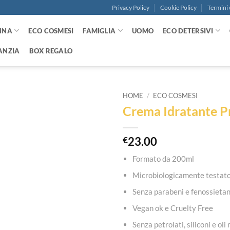
Privacy Policy
Cookie Policy
Termini 
NNA
ECO COSMESI
FAMIGLIA
UOMO
ECO DETERSIVI
ANZIA
BOX REGALO
HOME
/
ECO COSMESI
Crema Idratante P
Aggiungi
alla lista
dei
€
23.00
desideri
Formato da 200ml
Microbiologicamente testat
Senza parabeni e fenossieta
Vegan ok e Cruelty Free
Senza petrolati, siliconi e oli