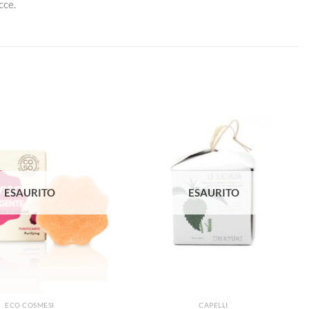
cce.
Aggiungi
Aggiungi
alla lista
alla lista
dei
dei
desideri
desideri
ESAURITO
ESAURITO
ECO COSMESI
CAPELLI