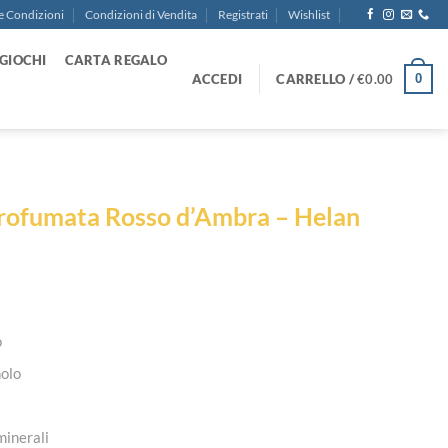
e Condizioni
Condizioni di Vendita
Registrati
Wishlist
GIOCHI
CARTA REGALO
ACCEDI
CARRELLO /
€
0.00
0
rofumata Rosso d’Ambra – Helan
o
nolo
 minerali