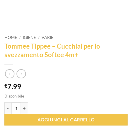
HOME
/
IGIENE
/
VARIE
Tommee Tippee – Cucchiai per lo
svezzamento Softee 4m+
7.99
€
Disponibile
Tommee Tippee - Cucchiai per lo svezzamento Softee 4m+ quantità
AGGIUNGI AL CARRELLO