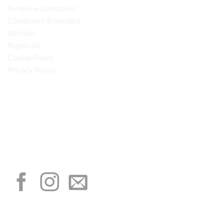
Termini e Condizioni
Condizioni di Vendita
Wishlist
Registrati
Cookie Policy
Privacy Policy
“Obblighi informativi per le erogazioni pubbliche: gli aiuti di Stato e gli aiuti de
minimis ricevuti dalla nostra impresa sono contenuti nel Registro nazionale degli
aiuti di Stato di cui all’art. 52 della L. 234/2012”
I NOSTRI SOCIAL
METODI DI PAGAMENTO