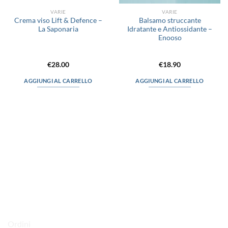
VARIE
VARIE
Crema viso Lift & Defence –
Balsamo struccante
La Saponaria
Idratante e Antiossidante –
Enooso
€
28.00
€
18.90
AGGIUNGI AL CARRELLO
AGGIUNGI AL CARRELLO
via D.P.Farioli, 2
70015 Noci (Ba)
Tel. 080 4979119
LINK UTILI
Ordini