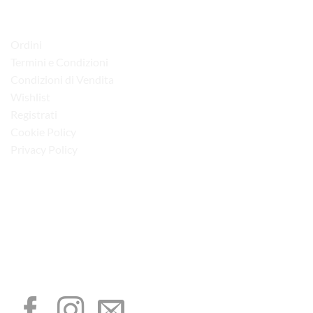
LINK UTILI
Ordini
Termini e Condizioni
Condizioni di Vendita
Wishlist
Registrati
Cookie Policy
Privacy Policy
“Obblighi informativi per le erogazioni pubbliche: gli aiuti di Stato e gli aiuti de
minimis ricevuti dalla nostra impresa sono contenuti nel Registro nazionale degli
aiuti di Stato di cui all’art. 52 della L. 234/2012”
I NOSTRI SOCIAL