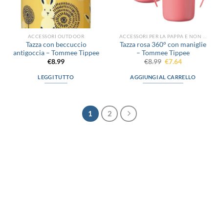
pagina
del
prodotto
ACCESSORI OUTDOOR
ACCESSORI PER LA PAPPA E NON SOLO
Tazza con beccuccio
Tazza rosa 360° con maniglie
antigoccia – Tommee Tippee
– Tommee Tippee
Il
Il
€
8.99
€
8.99
€
7.64
prezzo
prezzo
originale
attuale
LEGGI TUTTO
AGGIUNGI AL CARRELLO
era:
è:
€8.99.
€7.64.
1
2
via D.P.Farioli, 2
70015 Noci (Ba)
Tel. 080 4979119