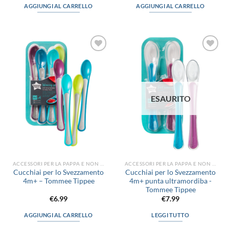
AGGIUNGI AL CARRELLO
AGGIUNGI AL CARRELLO
Aggiungi
Aggiungi
alla lista
alla lista
dei
dei
desideri
desideri
ESAURITO
ACCESSORI PER LA PAPPA E NON SOLO
ACCESSORI PER LA PAPPA E NON SOLO
Cucchiai per lo Svezzamento
Cucchiai per lo Svezzamento
4m+ – Tommee Tippee
4m+ punta ultramordiba -
Tommee Tippee
€
6.99
€
7.99
AGGIUNGI AL CARRELLO
LEGGI TUTTO