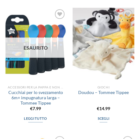
Aggiungi
Aggiungi
alla lista
alla lista
dei
dei
desideri
desideri
ESAURITO
ACCESSORI PER LA PAPPA E NON SOLO
GIOCHI
Cucchiai per lo svezzamento
Doudou – Tommee Tippee
6m+ impugnatura larga –
Tommee Tippee
€
7.99
€
14.99
LEGGI TUTTO
SCEGLI
Questo
prodotto
ha