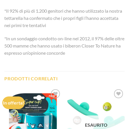
*Il 92% di più di 1.200 genitori che hanno utilizzato la nostra
tettarella ha confermato che i propri figli l’hanno accettata
nei primi tre tentativi
*In un sondaggio condotto on-line nel 2012, il 97% delle oltre
500 mamme che hanno usato i biberon Closer To Nature ha
espresso un’opinione concorde
PRODOTTI CORRELATI
In offerta!
Aggiungi
Aggiungi
alla lista
alla lista
dei
dei
desideri
desideri
ESAURITO