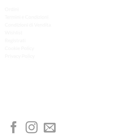
Ordini
Termini e Condizioni
Condizioni di Vendita
Wishlist
Registrati
Cookie Policy
Privacy Policy
“Obblighi informativi per le erogazioni pubbliche: gli aiuti di Stato e gli aiuti de
minimis ricevuti dalla nostra impresa sono contenuti nel Registro nazionale degli
aiuti di Stato di cui all’art. 52 della L. 234/2012”
I NOSTRI SOCIAL