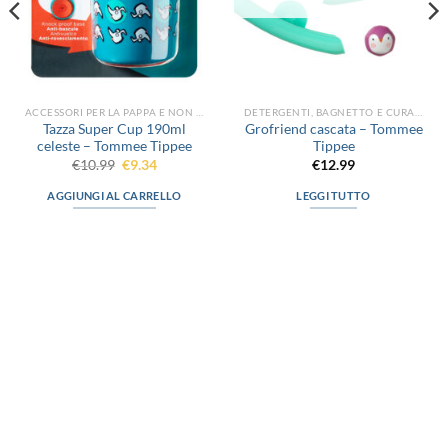
ACCESSORI PER LA PAPPA E NON SOLO
DETERGENTI, BAGNETTO E CURA DEL CORPO
Tazza Super Cup 190ml
Grofriend cascata – Tommee
celeste – Tommee Tippee
Tippee
Il
Il
€
10.99
€
9.34
€
12.99
prezzo
prezzo
originale
attuale
AGGIUNGI AL CARRELLO
LEGGI TUTTO
era:
è:
€10.99.
€9.34.
via D.P.Farioli, 2
70015 Noci (Ba)
Tel. 080 4979119
LINK UTILI