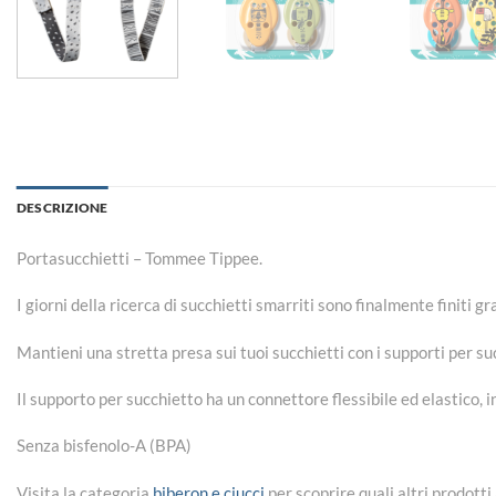
DESCRIZIONE
Portasucchietti – Tommee Tippee.
I giorni della ricerca di succhietti smarriti sono finalmente finiti 
Mantieni una stretta presa sui tuoi succhietti con i supporti per 
Il supporto per succhietto ha un connettore flessibile ed elastico, in
Senza bisfenolo-A (BPA)
Visita la categoria
biberon e ciucci
per scoprire quali altri prodott