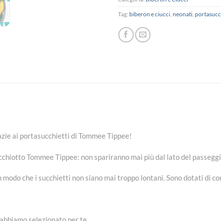
Tag:
biberon e ciucci
,
neonati
,
portasucc
grazie ai portasucchietti di Tommee Tippee!
succhiotto Tommee Tippee: non spariranno mai più dal lato del passeggi
 modo che i succhietti non siano mai troppo lontani. Sono dotati di conn
i abbiamo selezionato per te.