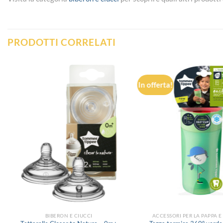
PRODOTTI CORRELATI
In offerta!
Aggiungi
alla lista
dei
desideri
BIBERON E CIUCCI
ACCESSORI PER LA PAPPA 