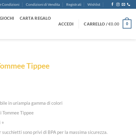
e Condizioni
Condizioni di Vendita
Registrati
Wishlist
GIOCHI
CARTA REGALO
ACCEDI
CARRELLO /
€
0.00
0
 Tommee Tippee
ibile in un’ampia gamma di colori
tti Tommee Tippee
i +
er succhietti sono privi di BPA per la massima sicurezza.