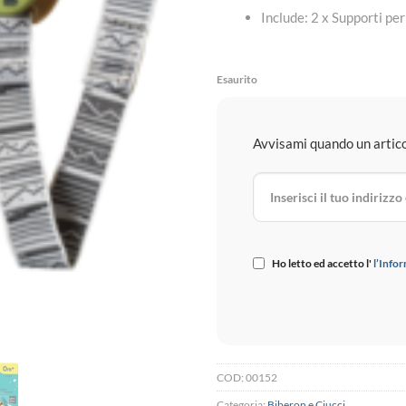
Include: 2 x Supporti per
Esaurito
Avvisami quando un articol
Ho letto ed accetto l'
l’Infor
COD:
00152
Categoria:
Biberon e Ciucci