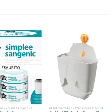
Aggiungi
Aggiungi
alla lista
alla lista
dei
dei
desideri
desideri
ESAURITO
PANNOLINI E RICARICHE
DETERGENTI, BAGNETTO E CURA DEL CORPO