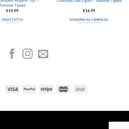
 Simplee Sangenic 3pz –
Grofriend Ollie il gufo – Tommee Tippee
Tommee Tippee
€
19.99
€
16.99
LEGGI TUTTO
AGGIUNGI AL CARRELLO
I NOSTRI SOCIAL
METODI DI PAGAMENTO
Visa
PayPal
Stripe
MasterCard
Cas
On