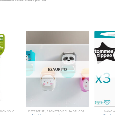
Aggiungi
Aggiungi
alla lista
alla lista
dei
dei
desideri
desideri
ESAURITO
E NON SOLO
DETERGENTI, BAGNETTO E CURA DEL CORPO
MANGIA