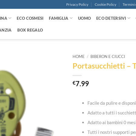
Privacy Policy
Cookie Policy
Termini 
NNA
ECO COSMESI
FAMIGLIA
UOMO
ECO DETERSIVI
ANZIA
BOX REGALO
HOME
/
BIBERON E CIUCCI
Portasucchietti –
Aggiungi
alla lista
dei
€
7.99
desideri
Facile da pulire e dispon
Adatto a tutti i succhie
Adatto ai bambini 0 mes
Tutti i nostri supporti p