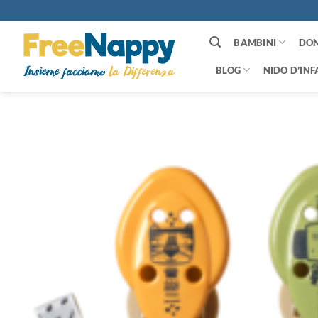
Salta
ai
contenuti
BAMBINI
DO
BLOG
NIDO D’INF