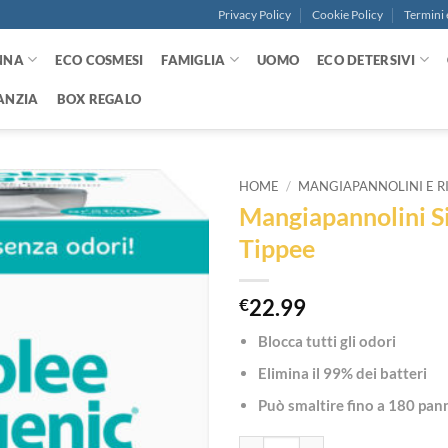
Privacy Policy
Cookie Policy
Termini 
NNA
ECO COSMESI
FAMIGLIA
UOMO
ECO DETERSIVI
ANZIA
BOX REGALO
HOME
/
MANGIAPANNOLINI E R
Mangiapannolini S
Aggiungi
Tippee
alla lista
dei
desideri
€
22.99
Blocca tutti gli odori
Elimina il 99% dei batteri
Può smaltire fino a 180 pan
Mangiapannolini Simplee Sangenic 