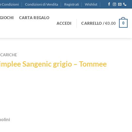
e Condizioni
Condizioni di Vendita
Registrati
Wishlist
GIOCHI
CARTA REGALO
ACCEDI
CARRELLO /
€
0.00
0
ICARICHE
implee Sangenic grigio – Tommee
nolini
grigio - Tommee Tippee quantità