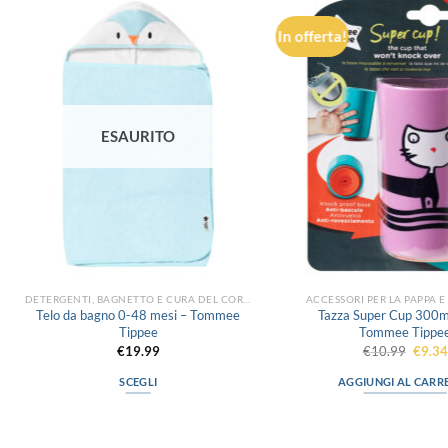
In offerta!
Aggiungi
alla lista
dei
desideri
ESAURITO
DETERGENTI, BAGNETTO E CURA DEL CORPO
ACCESSORI PER LA PAPPA 
Telo da bagno 0-48 mesi – Tommee
Tazza Super Cup 300ml
Tippee
Tommee Tippe
Il
€
19.99
€
10.99
€
9.34
prezz
origin
SCEGLI
AGGIUNGI AL CARR
era:
€10.9
Questo
prodotto
LINK UTILI
ha