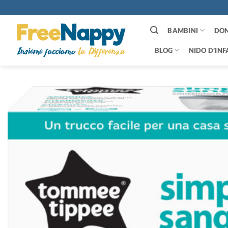
Salta
ai
contenuti
BAMBINI
DO
BLOG
NIDO D’INF