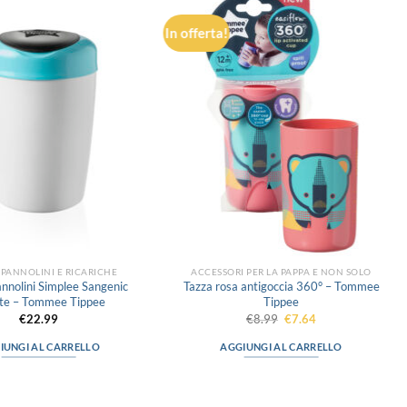
In offerta!
Aggiungi
Aggiungi
alla lista
alla lista
dei
dei
desideri
desideri
PANNOLINI E RICARICHE
ACCESSORI PER LA PAPPA E NON SOLO
nolini Simplee Sangenic
Tazza rosa antigoccia 360° – Tommee
ste – Tommee Tippee
Tippee
Il
Il
€
22.99
€
8.99
€
7.64
prezzo
prezzo
originale
attuale
IUNGI AL CARRELLO
AGGIUNGI AL CARRELLO
era:
è:
€8.99.
€7.64.