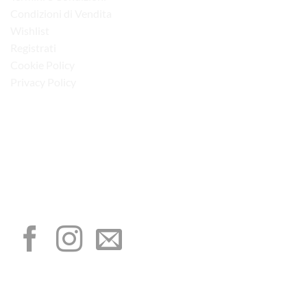
Condizioni di Vendita
Wishlist
Registrati
Cookie Policy
Privacy Policy
“Obblighi informativi per le erogazioni pubbliche: gli aiuti di Stato e gli aiuti de
minimis ricevuti dalla nostra impresa sono contenuti nel Registro nazionale degli
aiuti di Stato di cui all’art. 52 della L. 234/2012”
I NOSTRI SOCIAL
METODI DI PAGAMENTO