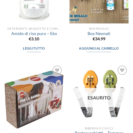
DETERGENTI, BAGNETTO E CURA DEL CORPO
BOX REGALO
Amido di riso puro – Eko
Box Neonati
€
3.10
€
34.99
LEGGI TUTTO
AGGIUNGI AL CARRELLO
Aggiungi
Aggiungi
alla lista
alla lista
dei
dei
desideri
desideri
ESAURITO
BIBERON E CIUCCI