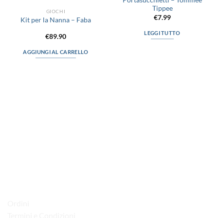
Portasucchietti – Tommee
Tippee
GIOCHI
€
7.99
Kit per la Nanna – Faba
LEGGI TUTTO
€
89.90
AGGIUNGI AL CARRELLO
via D.P.Farioli, 2
70015 Noci (Ba)
Tel. 080 4979119
LINK UTILI
Ordini
Termini e Condizioni